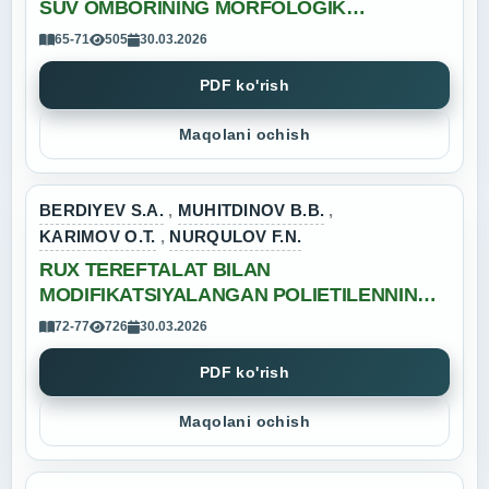
SUV OMBORINING MORFOLOGIK
PARAMETRLARINI XISOBLASH USULI
65-71
505
30.03.2026
PDF ko'rish
Maqolani ochish
BERDIYEV S.A.
,
MUHITDINOV B.B.
,
KARIMOV O.T.
,
NURQULOV F.N.
RUX TEREFTALAT BILAN
MODIFIKATSIYALANGAN POLIETILENNING
FIZIK-MEXANIK VA TERMIK XOSSALARINI
72-77
726
30.03.2026
TADQIQ QILISH
PDF ko'rish
Maqolani ochish