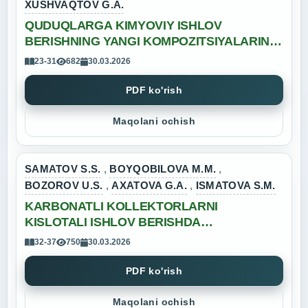
XUSHVAQTOV G.A.
QUDUQLARGA KIMYOVIY ISHLOV
BERISHNING YANGI KOMPOZITSIYALARINI
TADQIQ QILISH
23-31
682
30.03.2026
PDF ko'rish
Maqolani ochish
SAMATOV S.S.
,
BOYQOBILOVA M.M.
,
BOZOROV U.S.
,
AXATOVA G.A.
,
ISMATOVA S.M.
KARBONATLI KOLLEKTORLARNI
KISLOTALI ISHLOV BERISHDA
TERMOBARIK SHAROITLARNING
32-37
750
30.03.2026
TEXNOLOGIK SUYUQLIKLAR VA REAKSIYA
MAHSULOTLARI XOSSALARIGA TA’SIRI
PDF ko'rish
Maqolani ochish