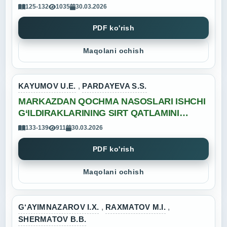
OSHIRISHDA RESURSTEJAMKOR
125-132
1035
30.03.2026
KONSTRUKSIYASINI ISHLAB CHIQISH VA
HISOBLASH USULLARI
PDF ko'rish
Maqolani ochish
KAYUMOV U.E.
,
PARDAYEVA S.S.
MARKAZDAN QOCHMA NASOSLARI ISHCHI
G‘ILDIRAKLARINING SIRT QATLAMINI
FUNKSIONAL QOPLAMALAR BILAN
133-139
911
30.03.2026
MUSTAHKAMLASH ORQALI GIDROABRAZIV
YEDIRILISHGA CHIDAMLILIGINI OSHIRISH
PDF ko'rish
Maqolani ochish
G‘AYIMNAZAROV I.X.
,
RAXMATOV M.I.
,
SHERMATOV B.B.