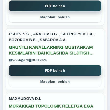
PDF ko'rish
Maqolani ochish
ESHEV S.S.
,
ARALOV B.G.
,
SHERBOYEV Z.X.
,
BOZOROV B.E.
,
SAFAROV A.A.
GRUNTLI KANALLARNING MUSTAHKAM
KESIMLARINI BAHOLASHDA SILJITISH
KUCHI USULINI QO‘LLASH
57-64
778
30.03.2026
PDF ko'rish
Maqolani ochish
MAXMUDOVA D.I.
MURAKKAB TOPOLOGIK RELEFGA EGA