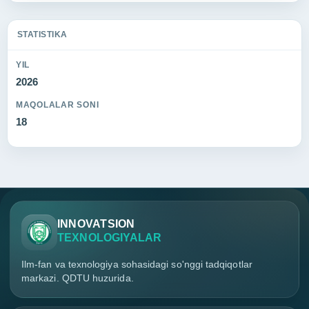
STATISTIKA
YIL
2026
MAQOLALAR SONI
18
INNOVATSION
TEXNOLOGIYALAR
Ilm-fan va texnologiya sohasidagi so'nggi tadqiqotlar
markazi. QDTU huzurida.