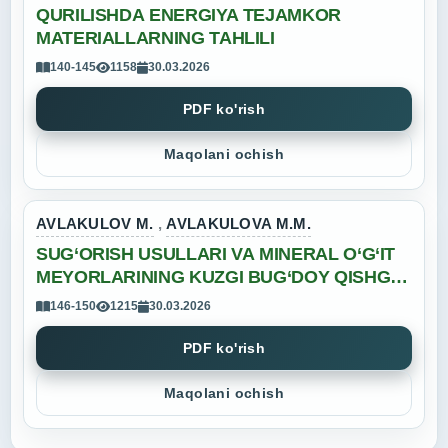
QURILISHDA ENERGIYA TEJAMKOR
MATERIALLARNING TAHLILI
140-145
1158
30.03.2026
PDF ko'rish
Maqolani ochish
AVLAKULOV M.
,
AVLAKULOVA M.M.
SUG‘ORISH USULLARI VA MINERAL O‘G‘IT
MEYORLARINING KUZGI BUG‘DOY QISHGA
CHIDAMLILIGIGA TAʼSIRI
146-150
1215
30.03.2026
PDF ko'rish
Maqolani ochish