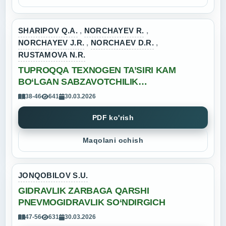
SHARIPOV Q.A.
,
NORCHAYEV R.
,
NORCHAYEV J.R.
,
NORCHAEV D.R.
,
RUSTAMOVA N.R.
TUPROQQA TEXNOGEN TA’SIRI KAM
BO‘LGAN SABZAVOTCHILIK
TRAKTORINING YURISH QISMINI
38-46
641
30.03.2026
TAKOMILLASHTIRISH
PDF ko'rish
Maqolani ochish
JONQOBILOV S.U.
GIDRAVLIK ZARBAGA QARSHI
PNEVMOGIDRAVLIK SO‘NDIRGICH
47-56
631
30.03.2026