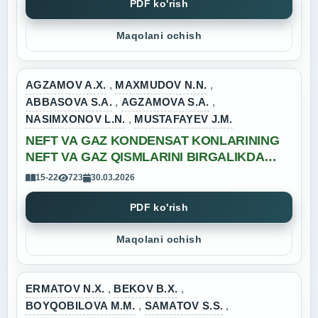
PDF ko'rish
Maqolani ochish
AGZAMOV A.X.
,
MAXMUDOV N.N.
,
ABBASOVA S.A.
,
AGZAMOVA S.A.
,
NASIMXONOV L.N.
,
MUSTAFAYEV J.M.
NEFT VA GAZ KONDENSAT KONLARINING
NEFT VA GAZ QISMLARINI BIRGALIKDA
QAZIB OLISHDA QUDUQLARNI FAVVORA
15-22
723
30.03.2026
QILISH SHARTLARINI TAHLIL QILISH
PDF ko'rish
Maqolani ochish
ERMATOV N.X.
,
BEKOV B.X.
,
BOYQOBILOVA M.M.
,
SAMATOV S.S.
,