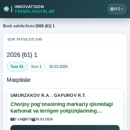
INNOVATSION
O'Z
TEXNOLOGIYALAR
Bosh sahifa
/
Arxiv
/
2026 (61) 1
SON TAFSILOTLARI
2026 (61) 1
Tom 61
Son 1
30.03.2026
Maqolalar
UMURZAKOV R.A.
,
GAFUROV R.T.
Chorjoy pogʻonasining markaziy qismidagi
karbonat va terrigen yotqiziqlarining
strukturaviy munosabatlari va ularni neft-gaz
7-14
676
30.03.2026
konlarining taqsimlanishiga ta’siri