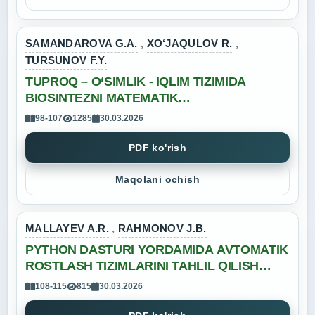
SAMANDAROVA G.A.
,
XO‘JAQULOV R.
,
TURSUNOV F.Y.
TUPROQ – O‘SIMLIK - IQLIM TIZIMIDA
BIOSINTEZNI MATEMATIK
MODELLASHTIRISH
98-107
1285
30.03.2026
PDF ko'rish
Maqolani ochish
MALLAYEV A.R.
,
RAHMONOV J.B.
PYTHON DASTURI YORDAMIDA AVTOMATIK
ROSTLASH TIZIMLARINI TAHLIL QILISH
USULLARI
108-115
815
30.03.2026