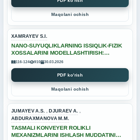
PDF ko'rish
Maqolani ochish
XAMRAYEV S.I.
NANO-SUYUQLIKLARNING ISSIQLIK-FIZIK
XOSSALARINI MODELLASHTIRISH:
VISKOZITET, ISSIQLIK O‘TKAZUVCHANLIK
116-124
910
30.03.2026
VA KONVEKTIV ISSIQLIK ALMASHUV
PDF ko'rish
Maqolani ochish
JUMAYEV A.S.
,
DJURAEV A.
,
ABDURAXMANOVA M.M.
TASMALI KONVEYER ROLIKLI
MEXANIZMLARINI ISHLASH MUDDATINI