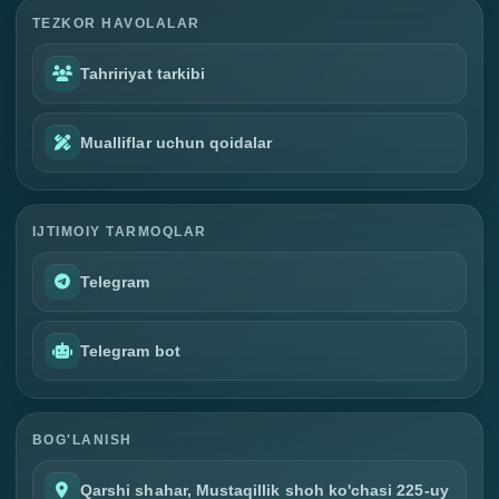
TEZKOR HAVOLALAR
Tahririyat tarkibi
Mualliflar uchun qoidalar
IJTIMOIY TARMOQLAR
Telegram
Telegram bot
BOG'LANISH
Qarshi shahar, Mustaqillik shoh ko'chasi 225-uy