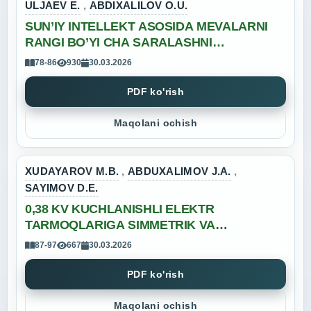
ULJAEV E.
,
ABDIXALILOV O.U.
SUN’IY INTELLEKT ASOSIDA MEVALARNI
RANGI BO’YI CHA SARALASHNI
INTELLEKTUALLASHTIRISH
78-86
930
30.03.2026
PDF ko'rish
Maqolani ochish
XUDAYAROV M.B.
,
ABDUXALIMOV J.A.
,
SAYIMOV D.E.
0,38 KV KUCHLANISHLI ELEKTR
TARMOQLARIGA SIMMETRIK VA
NOSIMMETRIK YUKLAMALAR TA’SIRINI
87-97
667
30.03.2026
MODELLASHTIRISH HAMDA TAHLIL QILISH
PDF ko'rish
Maqolani ochish