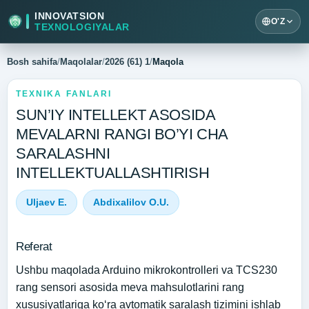
INNOVATSION
O'Z
TEXNOLOGIYALAR
Bosh sahifa
/
Maqolalar
/
2026 (61) 1
/
Maqola
TEXNIKA FANLARI
SUN’IY INTELLEKT ASOSIDA
MEVALARNI RANGI BO’YI CHA
SARALASHNI
INTELLEKTUALLASHTIRISH
Uljaev E.
Abdixalilov O.U.
Referat
Ushbu maqolada Arduino mikrokontrolleri va TCS230
rang sensori asosida meva mahsulotlarini rang
xususiyatlariga ko‘ra avtomatik saralash tizimini ishlab