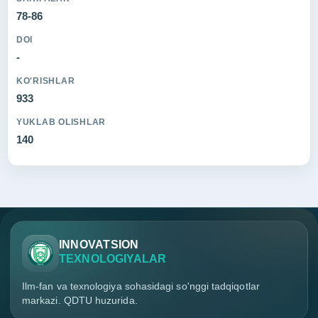
78-86
DOI
-
KO'RISHLAR
933
YUKLAB OLISHLAR
140
INNOVATSION
TEXNOLOGIYALAR
Ilm-fan va texnologiya sohasidagi so'nggi tadqiqotlar
markazi. QDTU huzurida.