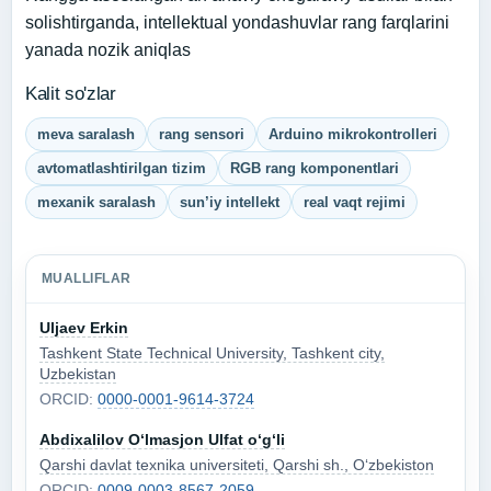
solishtirganda, intellektual yondashuvlar rang farqlarini
yanada nozik aniqlas
Kalit so'zlar
meva saralash
rang sensori
Arduino mikrokontrolleri
avtomatlashtirilgan tizim
RGB rang komponentlari
mexanik saralash
sun’iy intellekt
real vaqt rejimi
MUALLIFLAR
Uljaev Erkin
Tashkent State Technical University, Tashkent city,
Uzbekistan
ORCID:
0000-0001-9614-3724
Abdixalilov O‘lmasjon Ulfat o‘g‘li
Qarshi davlat texnika universiteti, Qarshi sh., O‘zbekiston
ORCID:
0009-0003-8567-2059