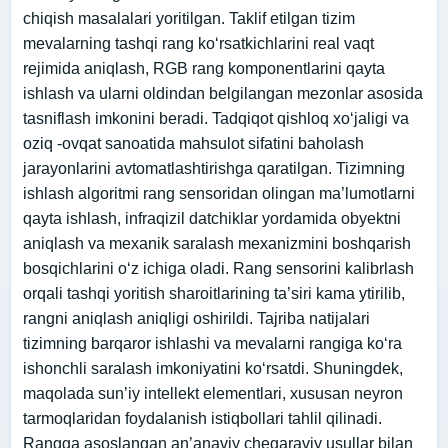
chiqish masalalari yoritilgan. Taklif etilgan tizim
mevalarning tashqi rang ko‘rsatkichlarini real vaqt
rejimida aniqlash, RGB rang komponentlarini qayta
ishlash va ularni oldindan belgilangan mezonlar asosida
tasniflash imkonini beradi. Tadqiqot qishloq xo‘jaligi va
oziq -ovqat sanoatida mahsulot sifatini baholash
jarayonlarini avtomatlashtirishga qaratilgan. Tizimning
ishlash algoritmi rang sensoridan olingan ma’lumotlarni
qayta ishlash, infraqizil datchiklar yordamida obyektni
aniqlash va mexanik saralash mexanizmini boshqarish
bosqichlarini o‘z ichiga oladi. Rang sensorini kalibrlash
orqali tashqi yoritish sharoitlarining ta’siri kama ytirilib,
rangni aniqlash aniqligi oshirildi. Tajriba natijalari
tizimning barqaror ishlashi va mevalarni rangiga ko‘ra
ishonchli saralash imkoniyatini ko‘rsatdi. Shuningdek,
maqolada sun’iy intellekt elementlari, xususan neyron
tarmoqlaridan foydalanish istiqbollari tahlil qilinadi.
Rangga asoslangan an’anaviy chegaraviy usullar bilan