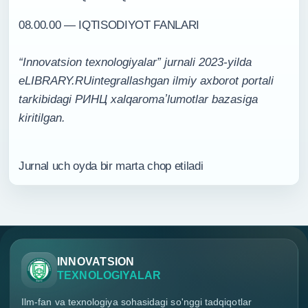
08.00.00 — IQTISODIYOT FANLARI
“Innovatsion texnologiyalar” jurnali 2023-yilda
eLIBRARY.RUintegrallashgan ilmiy axborot portali
tarkibidagi РИНЦ xalqaromaʼlumotlar bazasiga
kiritilgan.
Jurnal uch oyda bir marta chop etiladi
INNOVATSION
TEXNOLOGIYALAR
Ilm-fan va texnologiya sohasidagi so'nggi tadqiqotlar