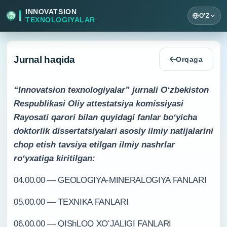
INNOVATSION
O'Z
TEXNOLOGIYALAR
Jurnal haqida
Orqaga
“Innovatsion texnologiyalar” jurnali Oʻzbekiston
Respublikasi Oliy attestatsiya komissiyasi
Rayosati qarori bilan quyidagi fanlar boʻyicha
doktorlik dissertatsiyalari asosiy ilmiy natijalarini
chop etish tavsiya etilgan ilmiy nashrlar
roʻyxatiga kiritilgan:
04.00.00 — GEOLOGIYA-MINERALOGIYA FANLARI
05.00.00 — TEXNIKA FANLARI
06.00.00 — QIShLOQ XOʻJALIGI FANLARI