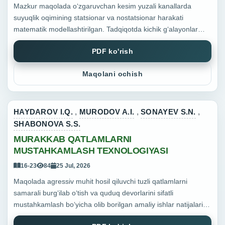
Mazkur maqolada o‘zgaruvchan kesim yuzali kanallarda
suyuqlik oqimining statsionar va nostatsionar harakati
matematik modellashtirilgan. Tadqiqotda kichik g‘alayonlar
usuli, Gurevich – Xaskind hamda Kuznetsov yondashuvlari
PDF ko'rish
asosida nos...
Maqolani ochish
HAYDAROV I.Q.
,
MURODOV A.I.
,
SONAYEV S.N.
,
SHABONOVA S.S.
MURAKKAB QATLAMLARNI
MUSTAHKAMLASH TEXNOLOGIYASI
16-23
84
25 Jul, 2026
Maqolada agressiv muhit hosil qiluvchi tuzli qatlamlarni
samarali burg‘ilab o‘tish va quduq devorlarini sifatli
mustahkamlash bo‘yicha olib borilgan amaliy ishlar natijalari
keltirilgan. Geologik murakkab bo‘lgan tuzli qatlamlar uch...