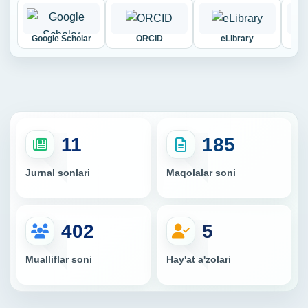
Google Scholar
ORCID
eLibrary
Cy
11
185
Jurnal sonlari
Maqolalar soni
402
5
Mualliflar soni
Hay'at a'zolari