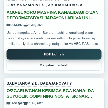
G‘AYIMNAZAROV I.X.
,
ABDUAHADOV S.A.
AMU-BUXORO MASHINA KANALIDAGI O‘ZAN
DEFORMATSIYASI JARAYONLARI VA UNI
KELTIRIB CHIQARUVCHI ASOSIY OMILLAR
58-64
72
25 Jul, 2026
Ushbu maqolada Amu- Buxoro mashina kanalidagi o‘zan
deformatsiyasi jarayonlari va uni keltirib chiqaruvchi asosiy
omillar tabiiy-dala sharotidagi tadqiqotlar va HEC-RAS dasturi
yordamida gidravlik modellash usuli orqali aniqlandi.
PDF ko'rish
Tadqiqo...
Maqolani ochish
BABAJANOV Y.T.
,
BABAJANOVA I.Y.
O‘ZGARUVCHAN KESIMGA EGA KANALDA
SUYUQLIK OQIMI NING NOSTATSIONAR
MASALASI
49-57
84
25 Jul, 2026