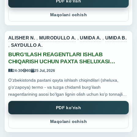
PDF ko'rish
Maqolani ochish
ALISHER N.
,
MURODULLO A.
,
UMIDA A.
,
UMIDA B.
,
SAYDULLO A.
BURGʻILASH REAGENTLARI ISHLAB
CHIQARISH UCHUN PAXTA SHELUXASI
CHIQINDILARIDAN LIGNIN AJRATIB OLISH
24-30
80
25 Jul, 2026
USULLARINING QIYOSIY TAHLILI
Oʻzbekistonda paxtani qayta ishlash chiqindilari (sheluxa,
gʻoʻzapoya) termo - va tuzga chidamli burgʻilash
reagentlarining asosi boʻlgan lignin olish uchun koʻp tonnajli
qayta tiklanuvchi xomashyo hisoblanadi. Ligninni ajratib olish
PDF ko'rish
...
Maqolani ochish