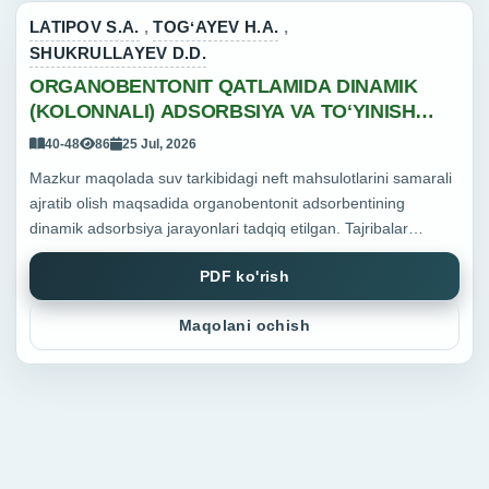
LATIPOV S.A.
,
TOGʻAYEV H.A.
,
SHUKRULLAYEV D.D.
ORGANOBENTONIT QATLAMIDA DINAMIK
(KOLONNALI) ADSORBSIYA VA TOʻYINISH
EGRI CHIZIQLARINI MODELLASHTIRISH
40-48
86
25 Jul, 2026
Mazkur maqolada suv tarkibidagi neft mahsulotlarini samarali
ajratib olish maqsadida organobentonit adsorbentining
dinamik adsorbsiya jarayonlari tadqiq etilgan. Tajribalar
uzluksiz ishlovchi kolonna sharoitida olib borilib, adsorbsiya
PDF ko'rish
sama...
Maqolani ochish