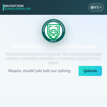
INNOVATSION
O'Z
TEXNOLOGIYALAR
INNOVATSION TEXNOLOGIYALAR
O'zbekistonning yetakchi ilmiy jurnali. Biz eng so'nggi texnologik
yutuqlar, muhandislik yechimlari va innovatsion g'oyalarni chop
etamiz.
Qidirish