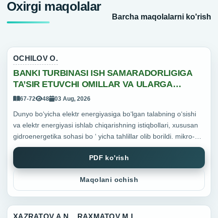
Oxirgi maqolalar
Barcha maqolalarni ko'rish
OCHILOV O.
BANKI TURBINASI ISH SAMARADORLIGIGA
TA’SIR ETUVCHI OMILLAR VA ULARGA
QARSHI CHORALAR
67-72
48
03 Aug, 2026
Dunyo bo‘yicha elektr energiyasiga bo‘lgan talabning o‘sishi
va elektr energiyasi ishlab chiqarishning istiqbollari, xususan
gidroenergetika sohasi bo ‘ yicha tahlillar olib borildi. mikro-
gidroelektrstansiyalar (mikroGES) lardan fo...
PDF ko'rish
Maqolani ochish
XAZRATOV A.N.
,
RAXMATOV M.I.
,