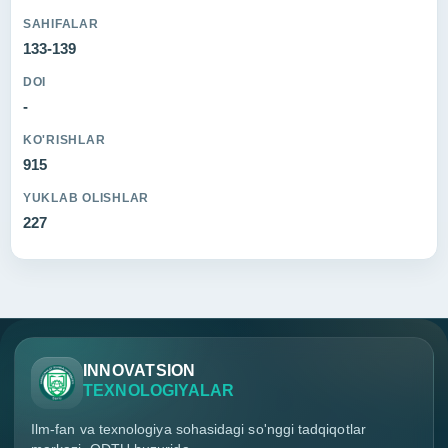
SAHIFALAR
133-139
DOI
-
KO'RISHLAR
915
YUKLAB OLISHLAR
227
INNOVATSION
TEXNOLOGIYALAR
Ilm-fan va texnologiya sohasidagi so'nggi tadqiqotlar