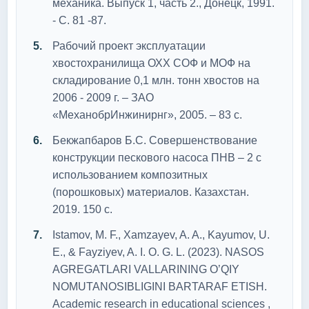
механика. Выпуск 1, часть 2., Донецк, 1991.
- С. 81 -87.
Рабочий проект эксплуатации
хвостохранилища ОХХ СОФ и МОФ на
складирование 0,1 млн. тонн хвостов на
2006 - 2009 г. – ЗАО
«МеханобрИнжинирнг», 2005. – 83 с.
Бекжапбаров Б.С. Совершенствование
конструкции пескового насоса ПНВ – 2 с
использованием композитных
(порошковых) материалов. Казахстан.
2019. 150 с.
Istamov, M. F., Xamzayev, A. A., Kayumov, U.
E., & Fayziyev, A. I. O. G. L. (2023). NASOS
AGREGATLARI VALLARINING O’QIY
NOMUTANOSIBLIGINI BARTARAF ETISH.
Academic research in educational sciences ,