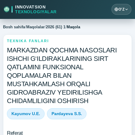
INNOVATSION
O'Z
TEXNOLOGIYALAR
Bosh sahifa
/
Maqolalar
/
2026 (61) 1
/
Maqola
TEXNIKA FANLARI
MARKAZDAN QOCHMA NASOSLARI
ISHCHI G‘ILDIRAKLARINING SIRT
QATLAMINI FUNKSIONAL
QOPLAMALAR BILAN
MUSTAHKAMLASH ORQALI
GIDROABRAZIV YEDIRILISHGA
CHIDAMLILIGINI OSHIRISH
Kayumov U.E.
Pardayeva S.S.
Referat