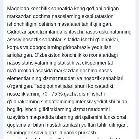
Maqolada konchilik sanoatida keng qo‘llaniladigan
markazdan qochma nasoslarning ekspluatatsion
ishonchliligini oshirish masalalari tahlil qilingan.
Gidrotransport tizimlarida ishlovchi nasos uskunalarining
asosiy nosozlik sabablari sifatida ishchi g‘ildiraklar,
korpus va qopqoqlarning gidroabraziv yedirilishi
aniqlangan. O‘zbekiston konchilik ko rxonalaridagi
nasos stansiyalarining statistik va eksperimental
ma’lumotlari asosida markazdan qochma nasos
elementlarining xizmat muddati va nosozlik sabablari
o‘rganilgan. Tadqiqot natijalari shuni ko‘rsatadiki,
nosozliklarning 70– 75 % gacha qismi ishchi
g‘ildiraklarning sirt qatlamining intensiv yedirilishi bilan
bog‘liq. Ishchi g‘ildiraklarning xizmat muddatini
uzaytirish maqsadida ularning sirt qatlamini funksional
qoplamalar bilan mustahkamlash yo‘llari tahlil qilingan,
shuningdek sovuq gaz -dinamik purkash