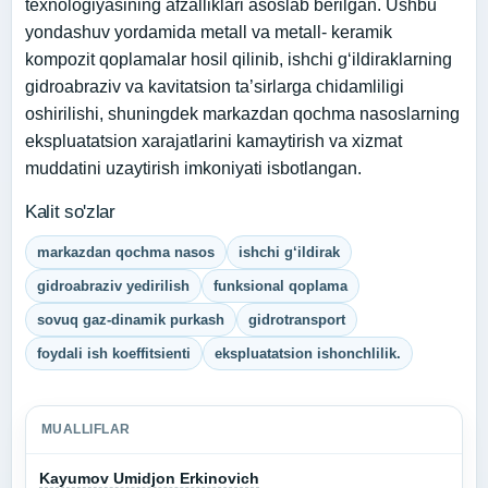
texnologiyasining afzalliklari asoslab berilgan. Ushbu
yondashuv yordamida metall va metall- keramik
kompozit qoplamalar hosil qilinib, ishchi g‘ildiraklarning
gidroabraziv va kavitatsion ta’sirlarga chidamliligi
oshirilishi, shuningdek markazdan qochma nasoslarning
ekspluatatsion xarajatlarini kamaytirish va xizmat
muddatini uzaytirish imkoniyati isbotlangan.
Kalit so'zlar
markazdan qochma nasos
ishchi g‘ildirak
gidroabraziv yedirilish
funksional qoplama
sovuq gaz-dinamik purkash
gidrotransport
foydali ish koeffitsienti
ekspluatatsion ishonchlilik.
MUALLIFLAR
Kayumov Umidjon Erkinovich