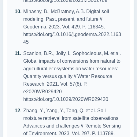
https://doi.org/10.1029/2021MS002789
Minasny, B., McBratney, A.B. Digital soil
modeling: Past, present, and future //
Geoderma. 2023. Vol. 429. P. 116345.
https://doi.org/10.1016/j.geoderma.2022.1163
45
Scanlon, B.R., Jolly, I., Sophocleous, M. et al.
Global impacts of conversions from natural to
agricultural ecosystems on water resources:
Quantity versus quality // Water Resource
Research. 2021. Vol. 57(8). P.
e2020WR029420.
https://doi.org/10.1029/2020WR029420
Zhang, Y., Yang, Y., Tang, Q. et al. Soil
moisture retrieval from satellite observations:
Advances and challenges // Remote Sensing
of Environment. 2023. Vol. 297. P. 113789.