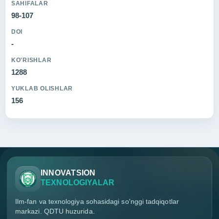
SAHIFALAR
98-107
DOI
-
KO'RISHLAR
1288
YUKLAB OLISHLAR
156
INNOVATSION
TEXNOLOGIYALAR
Ilm-fan va texnologiya sohasidagi so'nggi tadqiqotlar
markazi. QDTU huzurida.