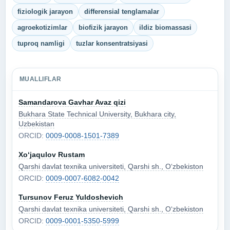
fiziologik jarayon
differensial tenglamalar
agroekotizimlar
biofizik jarayon
ildiz biomassasi
tuproq namligi
tuzlar konsentratsiyasi
MUALLIFLAR
Samandarova Gavhar Avaz qizi
Bukhara State Technical University, Bukhara city,
Uzbekistan
ORCID:
0009-0008-1501-7389
Xo‘jaqulov Rustam
Qarshi davlat texnika universiteti, Qarshi sh., Oʻzbekiston
ORCID:
0009-0007-6082-0042
Tursunov Feruz Yuldoshevich
Qarshi davlat texnika universiteti, Qarshi sh., Oʻzbekiston
ORCID:
0009-0001-5350-5999