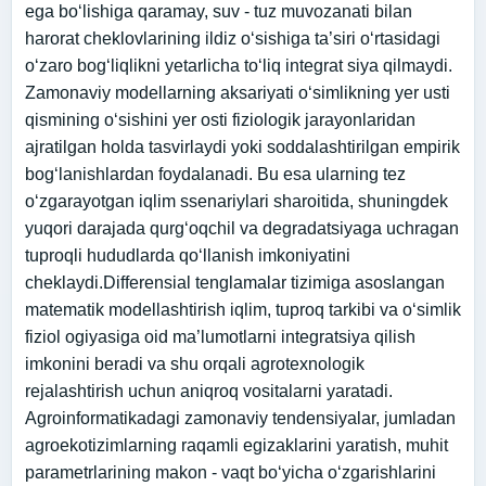
ega bo‘lishiga qaramay, suv - tuz muvozanati bilan
harorat cheklovlarining ildiz o‘sishiga ta’siri o‘rtasidagi
o‘zaro bog‘liqlikni yetarlicha to‘liq integrat siya qilmaydi.
Zamonaviy modellarning aksariyati o‘simlikning yer usti
qismining o‘sishini yer osti fiziologik jarayonlaridan
ajratilgan holda tasvirlaydi yoki soddalashtirilgan empirik
bog‘lanishlardan foydalanadi. Bu esa ularning tez
o‘zgarayotgan iqlim ssenariylari sharoitida, shuningdek
yuqori darajada qurg‘oqchil va degradatsiyaga uchragan
tuproqli hududlarda qo‘llanish imkoniyatini
cheklaydi.Differensial tenglamalar tizimiga asoslangan
matematik modellashtirish iqlim, tuproq tarkibi va o‘simlik
fiziol ogiyasiga oid ma’lumotlarni integratsiya qilish
imkonini beradi va shu orqali agrotexnologik
rejalashtirish uchun aniqroq vositalarni yaratadi.
Agroinformatikadagi zamonaviy tendensiyalar, jumladan
agroekotizimlarning raqamli egizaklarini yaratish, muhit
parametrlarining makon - vaqt bo‘yicha o‘zgarishlarini