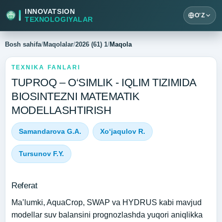
INNOVATSION
O'Z
TEXNOLOGIYALAR
Bosh sahifa
/
Maqolalar
/
2026 (61) 1
/
Maqola
TEXNIKA FANLARI
TUPROQ – O‘SIMLIK - IQLIM TIZIMIDA
BIOSINTEZNI MATEMATIK
MODELLASHTIRISH
Samandarova G.A.
Xo‘jaqulov R.
Tursunov F.Y.
Referat
Ma’lumki, AquaCrop, SWAP va HYDRUS kabi mavjud
modellar suv balansini prognozlashda yuqori aniqlikka