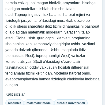
hamda chiziqli bo’lmagan biofizik jarayonlarni hisobga
oladigan modellarni ishlab chiqishni talab
etadi.Tuproqning suv - tuz balansi, harorat rejimi va
fiziologik jarayonlar o‘rtasidagi murakkab o‘zaro bo
g‘liqlik stress sharoitida ildiz tizimi dinamikasini bashorat
qila oladigan matematik modellarni yaratishni talab
etadi. Global isish, qurg‘oqchiliklar va tuproqlarning
sho‘rlanishi kabi zamonaviy chaqiriqlar ushbu vazifani
yanada dolzarb qilmoqda. Ushbu maqolada ildiz
biomassasi R(x,t), tuproq namligi W(x,t) va tuzlar
konsentratsiyasi S(x,t) o‘rtasidagi o‘zaro ta’sirni
tasvirlaydigan oddiy va xususiy hosilali differensial
tenglamalar tizimi keltirilgan. Modelda harorat omili,
evapotranspiratsiya hamda fiziologik cheklovlar inobatga
olingan.
Kalit so'zlar
biosintez
matematik model
suv-tuz muvozanati