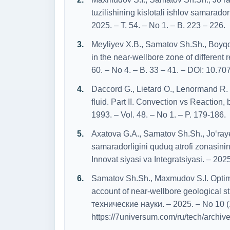
tuzilishining kislotali ishlov samarador 
2025. – T. 54. – No 1. – B. 223 – 226.
Meyliyev X.B., Samatov Sh.Sh., Boyq
in the near-wellbore zone of different r
60. – No 4. – B. 33 – 41. – DOI: 10.7
Daccord G., Lietard O., Lenormand R.
fluid. Part II. Convection vs Reaction
1993. – Vol. 48. – No 1. – P. 179-186.
Axatova G.A., Samatov Sh.Sh., Jo‘rayev
samaradorligini quduq atrofi zonasining
Innovat siyasi va Integratsiyasi. – 2025
Samatov Sh.Sh., Maxmudov S.I. Optimiza
account of near-wellbore geological s
технические науки. – 2025. – No 10 (1
https://7universum.com/ru/tech/archiv