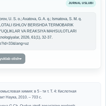
JURNAL USLUBI
ov, U. S. o.; Axatova, G. A. q.; Ismatova, S. M. q.
LOTALI ISHLOV BERISHDA TERMOBARIK
UQLIKLAR VA REAKSIYA MAHSULOTLARI
logiyalar, 2026, 61(1), 32-37.
php?id=33&lang=uz
 yuklab olish
ысловая химия: в 5 - ти т. Т. 4: Кислотная
кт Наука, 2010. – 703 с.
yeva G.Ch. Quduq atrofi zonasining geologik