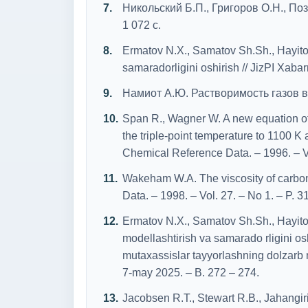
Никольский Б.П., Григоров О.Н., Поз
1 072 с.
Ermatov N.X., Samatov Sh.Sh., Hayitov 
samaradorligini oshirish // JizPI Xaba
Намиот А.Ю. Растворимость газов в в
Span R., Wagner W. A new equation of s
the triple-point temperature to 1100 K
Chemical Reference Data. – 1996. – Vo
Wakeham W.A. The viscosity of carbon
Data. – 1998. – Vol. 27. – No 1. – P. 3
Ermatov N.X., Samatov Sh.Sh., Hayitov 
modellashtirish va samarado rligini oshi
mutaxassislar tayyorlashning dolzarb 
7-may 2025. – B. 272 – 274.
Jacobsen R.T., Stewart R.B., Jahangir