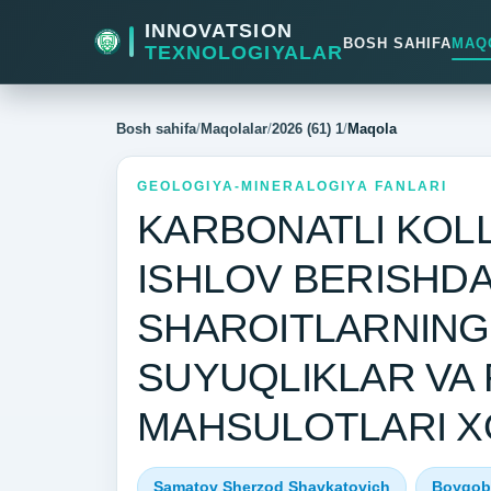
INNOVATSION
BOSH SAHIFA
MAQ
TEXNOLOGIYALAR
Bosh sahifa
/
Maqolalar
/
2026 (61) 1
/
Maqola
GEOLOGIYA-MINERALOGIYA FANLARI
KARBONATLI KOLL
ISHLOV BERISHD
SHAROITLARNING
SUYUQLIKLAR VA 
MAHSULOTLARI XO
Samatov Sherzod Shavkatovich
Boyqob