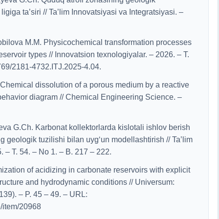
ligiga ta’siri // Ta’lim Innovatsiyasi va Integratsiyasi. –
obilova M.M. Physicochemical transformation processes
eservoir types // Innovatsion texnologiyalar. – 2026. – T.
0769/2181-4732.ITJ.2025-4.04.
 Chemical dissolution of a porous medium by a reactive
, behavior diagram // Chemical Engineering Science. –
a G.Ch. Karbonat kollektorlarda kislotali ishlov berish
 geologik tuzilishi bilan uyg‘un modellashtirish // Ta’lim
. – T. 54. – No 1. – B. 217 – 222.
tion of acidizing in carbonate reservoirs with explicit
tructure and hydrodynamic conditions // Universum:
39). – P. 45 – 49. – URL:
e/item/20968