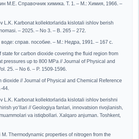
ин М.Е. Справочник химика. Т. 1. – М.: Химия, 1966. –
L.K. Karbonat kollektorlarida kislotali ishlov berish
rnomasi. – 2025. – No 3. – B. 265 – 272.
оде: справ. пособие. – М.: Недра, 1991. – 167 с.
tate for carbon dioxide covering the fluid region from
 at pressures up to 800 MPa // Journal of Physical and
l. 25. – No 6. – P. 1509-1596.
 dioxide // Journal of Physical and Chemical Reference
1-44.
L.K. Karbonat kollektorlarida kislotali ishlov berishni
rish yo‘llari // Geologiya fanlari, innovatsion rivojlanish,
muammolari va istiqbollari. Xalqaro anjuman. Toshkent,
i M. Thermodynamic properties of nitrogen from the