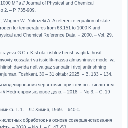
to 1000 MPa // Journal of Physical and Chemical
o 2. – P. 735-909.
 Wagner W., Yokozeki A. A reference equation of state
itrogen for temperatures from 63.151 to 1000 K and
hysical and Chemical Reference Data. – 2000. – Vol. 29.
ayeva G.Ch. Kisl otali ishlov berish vaqtida hosil
kimyoviy xossalari va issiqlik-massa almashinuvi: model va
shtirish davrida neft va gaz sanoatini rivojlantirishning
anjuman. Toshkent, 30 – 31 oktabr 2025. – B. 133 – 134.
ды моделирования червоточин при соляно - кислотном
// Нефтепромысловое дело. – 2018. – No 3. – С. 19
ика. Т. 1. – Л.: Химия, 1969. – 640 с.
 кислотных обработок на основе совершенствования
ь. – 2020. – No 1. – С. 47 -53.