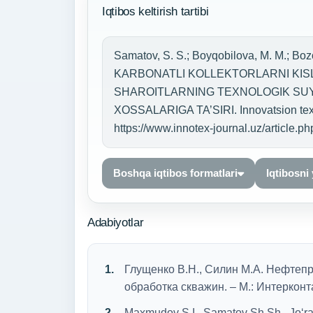
Iqtibos keltirish tartibi
Samatov, S. S.; Boyqobilova, M. M.; Bozor
KARBONATLI KOLLEKTORLARNI KIS
SHAROITLARNING TEXNOLOGIK SUY
XOSSALARIGA TA’SIRI. Innovatsion texno
https://www.innotex-journal.uz/article.
Boshqa iqtibos formatlari
Iqtibosni
Adabiyotlar
Глущенко В.Н., Силин М.А. Нефтепром
обработка скважин. – М.: Интерконта
Maxmudov S.I., Samatov Sh.Sh., Jo‘ra