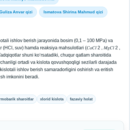
Guliza Anvar qizi
Ismatova Shirina Mahmud qizi
otali ishlov berish jarayonida bosim (0,1 – 100 MPa) va
Cl, suv) hamda reaksiya mahsulotlari (𝐶𝑎𝐶𝑙 2 , 𝑀𝑔𝐶𝑙 2 ,
an. Tadqiqotlar shuni ko‘rsatadiki, chuqur qatlam sharoitida
uvchanligi ortadi va kislota qovushqoqligi sezilarli darajada
slotali ishlov berish samaradorligini oshirish va eritish
rish imkonini beradi.
rmobarik sharoitlar
xlorid kislota
fazaviy holat