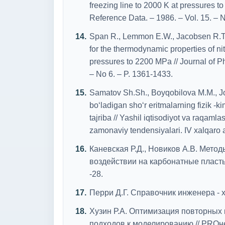
freezing line to 2000 K at pressures 
Reference Data. – 1986. – Vol. 15. – N
Span R., Lemmon E.W., Jacobsen R.T.,
for the thermodynamic properties of n
pressures to 2200 MPa // Journal of P
– No 6. – P. 1361-1433.
Samatov Sh.Sh., Boyqobilova M.M., Jo‘r
bo‘ladigan sho‘r eritmalarning fizik -
tajriba // Yashil iqtisodiyot va raqamla
zamonaviy tendensiyalari. IV xalqaro 
Каневская Р.Д., Новиков А.В. Мето
воздействии на карбонатные пласты 
-28.
Перри Д.Г. Справочник инженера - хим
Хузин Р.А. Оптимизация повторных
подходов к моделированию // PROнефт