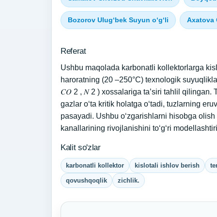
Bozorov Ulug‘bek Suyun o‘g‘li
Axatova 
Referat
Ushbu maqolada karbonatli kollektorlarga kisl
haroratning (20 –250°C) texnologik suyuqliklar (H
𝐶𝑂 2 , 𝑁 2 ) xossalariga ta’siri tahlil qiling
gazlar o‘ta kritik holatga o‘tadi, tuzlarning er
pasayadi. Ushbu o‘zgarishlarni hisobga olish ki
kanallarining rivojlanishini to‘g‘ri modellashti
Kalit so'zlar
karbonatli kollektor
kislotali ishlov berish
te
qovushqoqlik
zichlik.