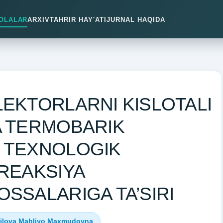
OLALAR
ARXIV
TAHRIR HAY'ATI
JURNAL HAQIDA
EKTORLARNI KISLOTALI
A TERMOBARIK
 TEXNOLOGIK
REAKSIYA
SSALARIGA TA’SIRI
ilova Mahliyo Maxmudovna