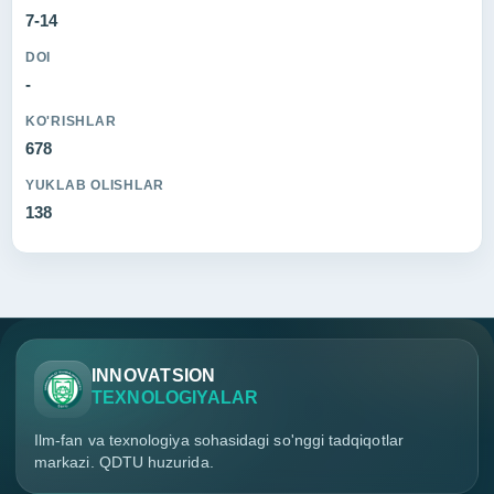
7-14
DOI
-
KO'RISHLAR
678
YUKLAB OLISHLAR
138
INNOVATSION
TEXNOLOGIYALAR
Ilm-fan va texnologiya sohasidagi so'nggi tadqiqotlar
markazi. QDTU huzurida.