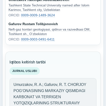
Tashkent State Technical University named after Islom
Karimov, Tashkent city, Uzbekistan
ORCID:
0009-0009-1489-3624
Gafurov Rustam Tolibjonovich
Neft-gaz konlari geologiyasi, qidiruv va razvedkasi DM,
Toshkent sh., O‘zbekiston
ORCID:
0009-0003-0491-6411
Iqtibos keltirish tartibi
JURNAL USLUBI
Umurzakov, R. A.; Gafurov, R. T. CHORJOY
POGʻONASINING MARKAZIY QISMIDAGI
KARBONAT VA TERRIGEN
YOTQIZIQLARINING STRUKTURAVIY