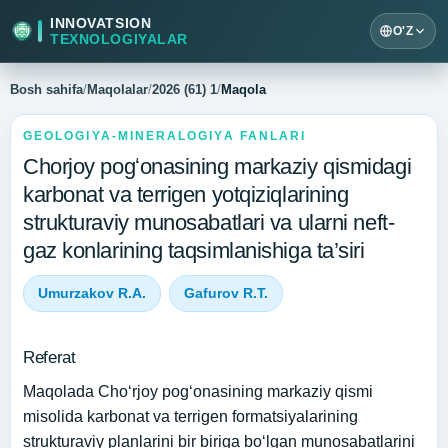
INNOVATSION
O'Z
TEXNOLOGIYALAR
Bosh sahifa
/
Maqolalar
/
2026 (61) 1
/
Maqola
GEOLOGIYA-MINERALOGIYA FANLARI
Chorjoy pogʻonasining markaziy qismidagi
karbonat va terrigen yotqiziqlarining
strukturaviy munosabatlari va ularni neft-
gaz konlarining taqsimlanishiga ta’siri
Umurzakov R.A.
Gafurov R.T.
Referat
Maqolada Choʻrjoy pogʻonasining markaziy qismi
misolida karbonat va terrigen formatsiyalarining
strukturaviy planlarini bir biriga bo‘lgan munosabatlarini