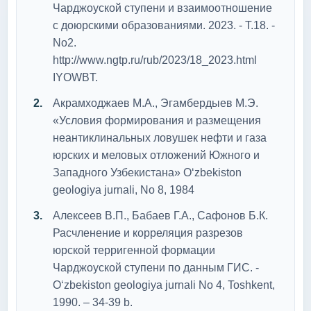
Чарджоуской ступени и взаимоотношение
с доюрскими образованиями. 2023. - Т.18. -
No2.
http://www.ngtp.ru/rub/2023/18_2023.html
IYOWBT.
Акрамходжаев М.А., Эгамбердыев М.Э.
«Условия формирования и размещения
неантиклинальных ловушек нефти и газа
юрских и меловых отложений Южного и
Западного Узбекистана» O‘zbekiston
geologiya jurnali, No 8, 1984
Алексеев В.П., Бабаев Г.А., Сафонов Б.К.
Расчленение и корреляция разрезов
юрской терригенной формации
Чарджоуской ступени по данным ГИС. -
O‘zbekiston geologiya jurnali No 4, Toshkent,
1990. – 34-39 b.