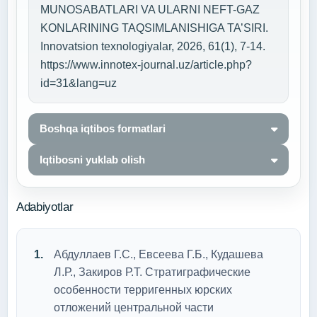
MUNOSABATLARI VA ULARNI NEFT-GAZ
KONLARINING TAQSIMLANISHIGA TA’SIRI.
Innovatsion texnologiyalar, 2026, 61(1), 7-14.
https://www.innotex-journal.uz/article.php?
id=31&lang=uz
Boshqa iqtibos formatlari
Iqtibosni yuklab olish
Adabiyotlar
Абдуллаев Г.С., Евсеева Г.Б., Кудашева
Л.Р., Закиров Р.Т. Стратиграфические
особенности терригенных юрских
отложений центральной части