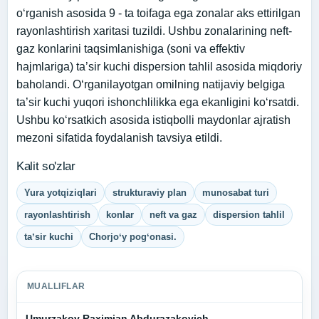
o‘rganish asosida 9 - ta toifaga ega zonalar aks ettirilgan
rayonlashtirish xaritasi tuzildi. Ushbu zonalarining neft-
gaz konlarini taqsimlanishiga (soni va effektiv
hajmlariga) ta’sir kuchi dispersion tahlil asosida miqdoriy
baholandi. O‘rganilayotgan omilning natijaviy belgiga
ta’sir kuchi yuqori ishonchlilikka ega ekanligini ko‘rsatdi.
Ushbu ko‘rsatkich asosida istiqbolli maydonlar ajratish
mezoni sifatida foydalanish tavsiya etildi.
Kalit so'zlar
Yura yotqiziqlari
strukturaviy plan
munosabat turi
rayonlashtirish
konlar
neft va gaz
dispersion tahlil
taʼsir kuchi
Chorjoʻy pogʻonasi.
MUALLIFLAR
Umurzakov Raximjan Abdurazakovich