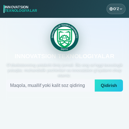
INNOVATSION
O'Z
TEXNOLOGIYALAR
INNOVATSION TEXNOLOGIYALAR
O'zbekistonning yetakchi ilmiy jurnali. Biz eng so'nggi texnologik
yutuqlar, muhandislik yechimlari va innovatsion g'oyalarni chop
etamiz.
Qidirish