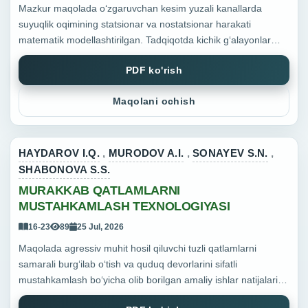
Mazkur maqolada o‘zgaruvchan kesim yuzali kanallarda
suyuqlik oqimining statsionar va nostatsionar harakati
matematik modellashtirilgan. Tadqiqotda kichik g‘alayonlar
usuli, Gurevich – Xaskind hamda Kuznetsov yondashuvlari
PDF ko'rish
asosida nos...
Maqolani ochish
HAYDAROV I.Q.
,
MURODOV A.I.
,
SONAYEV S.N.
,
SHABONOVA S.S.
MURAKKAB QATLAMLARNI
MUSTAHKAMLASH TEXNOLOGIYASI
16-23
89
25 Jul, 2026
Maqolada agressiv muhit hosil qiluvchi tuzli qatlamlarni
samarali burg‘ilab o‘tish va quduq devorlarini sifatli
mustahkamlash bo‘yicha olib borilgan amaliy ishlar natijalari
keltirilgan. Geologik murakkab bo‘lgan tuzli qatlamlar uch...