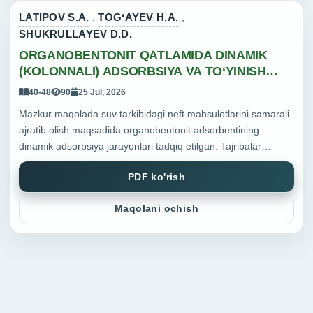
LATIPOV S.A.
,
TOGʻAYEV H.A.
,
SHUKRULLAYEV D.D.
ORGANOBENTONIT QATLAMIDA DINAMIK
(KOLONNALI) ADSORBSIYA VA TOʻYINISH
EGRI CHIZIQLARINI MODELLASHTIRISH
40-48
90
25 Jul, 2026
Mazkur maqolada suv tarkibidagi neft mahsulotlarini samarali
ajratib olish maqsadida organobentonit adsorbentining
dinamik adsorbsiya jarayonlari tadqiq etilgan. Tajribalar
uzluksiz ishlovchi kolonna sharoitida olib borilib, adsorbsiya
PDF ko'rish
sama...
Maqolani ochish