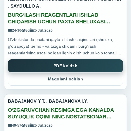
,
SAYDULLO A.
BURGʻILASH REAGENTLARI ISHLAB
CHIQARISH UCHUN PAXTA SHELUXASI
CHIQINDILARIDAN LIGNIN AJRATIB OLISH
24-30
86
25 Jul, 2026
USULLARINING QIYOSIY TAHLILI
Oʻzbekistonda paxtani qayta ishlash chiqindilari (sheluxa,
gʻoʻzapoya) termo - va tuzga chidamli burgʻilash
reagentlarining asosi boʻlgan lignin olish uchun koʻp tonnajli
qayta tiklanuvchi xomashyo hisoblanadi. Ligninni ajratib olish
PDF ko'rish
...
Maqolani ochish
BABAJANOV Y.T.
,
BABAJANOVA I.Y.
O‘ZGARUVCHAN KESIMGA EGA KANALDA
SUYUQLIK OQIMI NING NOSTATSIONAR
MASALASI
49-57
89
25 Jul, 2026