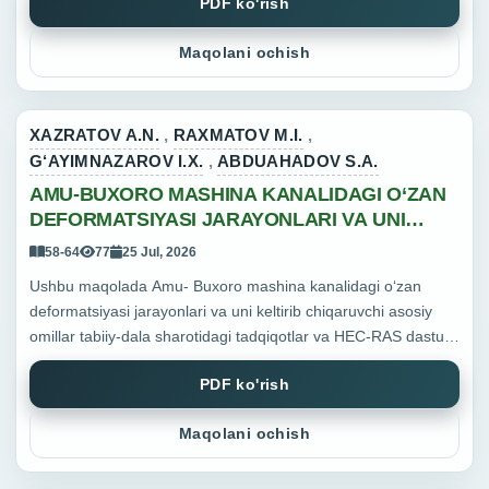
PDF ko'rish
Maqolani ochish
XAZRATOV A.N.
,
RAXMATOV M.I.
,
G‘AYIMNAZAROV I.X.
,
ABDUAHADOV S.A.
AMU-BUXORO MASHINA KANALIDAGI O‘ZAN
DEFORMATSIYASI JARAYONLARI VA UNI
KELTIRIB CHIQARUVCHI ASOSIY OMILLAR
58-64
77
25 Jul, 2026
Ushbu maqolada Amu- Buxoro mashina kanalidagi o‘zan
deformatsiyasi jarayonlari va uni keltirib chiqaruvchi asosiy
omillar tabiiy-dala sharotidagi tadqiqotlar va HEC-RAS dasturi
yordamida gidravlik modellash usuli orqali aniqlandi.
PDF ko'rish
Tadqiqo...
Maqolani ochish