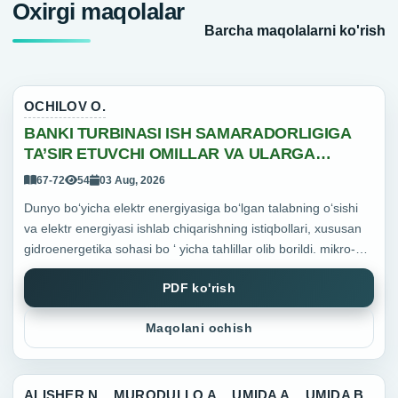
Oxirgi maqolalar
Barcha maqolalarni ko'rish
OCHILOV O.
BANKI TURBINASI ISH SAMARADORLIGIGA
TA’SIR ETUVCHI OMILLAR VA ULARGA
QARSHI CHORALAR
67-72
54
03 Aug, 2026
Dunyo bo‘yicha elektr energiyasiga bo‘lgan talabning o‘sishi
va elektr energiyasi ishlab chiqarishning istiqbollari, xususan
gidroenergetika sohasi bo ‘ yicha tahlillar olib borildi. mikro-
gidroelektrstansiyalar (mikroGES) lardan fo...
PDF ko'rish
Maqolani ochish
ALISHER N.
,
MURODULLO A.
,
UMIDA A.
,
UMIDA B.