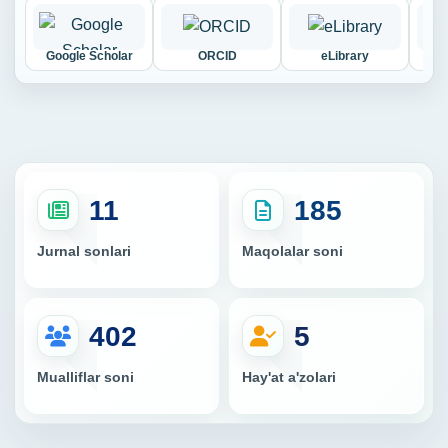
Google Scholar
ORCID
eLibrary
Cy
11
185
Jurnal sonlari
Maqolalar soni
402
5
Mualliflar soni
Hay'at a'zolari