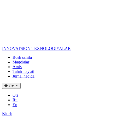
INNOVATSION
TEXNOLOGIYALAR
Bosh sahifa
Maqolalar
Arxiv
Tahrir hay'ati
Jurnal haqida
O'z
O'z
Ru
En
Kirish