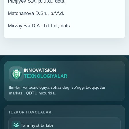
Panjiyev S.A, p.f.f.d., dots.
Matchanova D.Sh., b.f.f.d.
Mirzayeva D.A., b.f.f.d., dots.
INNOVATSION
TEXNOLOGIYALAR
Ilm-fan va texnologiya sohasidagi so'nggi tadqiqotlar
markazi. QDTU huzurida.
TEZKOR HAVOLALAR
Tahririyat tarkibi