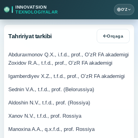
INNOVATSION
O'Z
TEXNOLOGIYALAR
Tahririyat tarkibi
Orqaga
Abduraxmonov Q.X., i.f.d., prof., OʻzR FA akademigi
Zoxidov R.A., t.f.d., prof., OʻzR FA akademigi
Igamberdiyev X.Z., t.f.d., prof., OʻzR FA akademigi
Sednin V.A., t.f.d., prof. (Belorussiya)
Aldoshin N.V., t.f.d., prof. (Rossiya)
Xanov N.V., t.f.d., prof. Rossiya
Manoxina A.A., q.x.f.d., prof. Rossiya