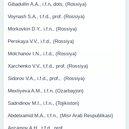
Gibadullin A.A., i.f.n, dots. (Rossiya)
Voynash S.A., t.f.d., prof. (Rossiya)
Morkovkin D.Y., i.f.n., (Rossiya)
Perskaya V.V., i.f.d., (Rossiya)
Molchanov I.N., i.f.d., (Rossiya)
Xarchenko V.V., t.f.d., prof. (Rossiya)
Sidorov V.A., i.f.d., prof., (Rossiya)
Mextiyeva A.M., t.f.n. (Ozarbayjon)
Sadridinov M.I., i.f.n., (Tojikiston)
Abdelxamid M.A., t.f.n., (Misr Arab Respublikasi)
Agzamov A.H., t.f.d., prof.