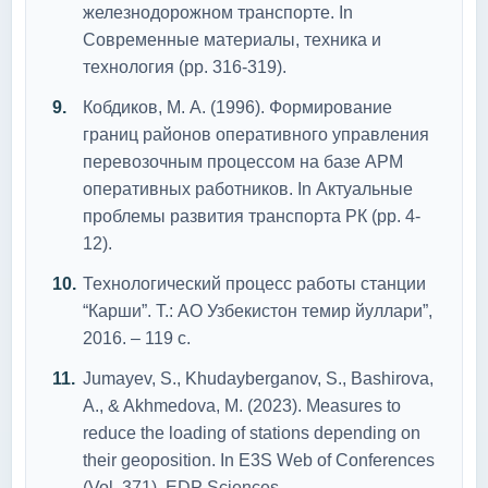
железнодорожном транспорте. In
Современные материалы, техника и
технология (pp. 316-319).
Кобдиков, М. А. (1996). Формирование
границ районов оперативного управления
перевозочным процессом на базе АРМ
оперативных работников. In Актуальные
проблемы развития транспорта РК (pp. 4-
12).
Технологический процесс работы станции
“Карши”. Т.: АО Узбекистон темир йуллари”,
2016. – 119 с.
Jumayev, S., Khudayberganov, S., Bashirova,
A., & Akhmedova, M. (2023). Measures to
reduce the loading of stations depending on
their geoposition. In E3S Web of Conferences
(Vol. 371). EDP Sciences.