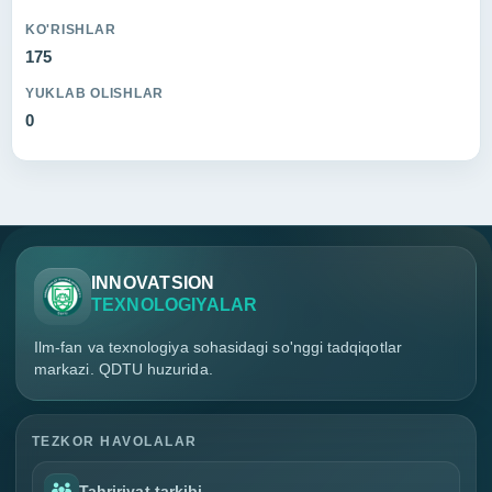
KO'RISHLAR
175
YUKLAB OLISHLAR
0
INNOVATSION
TEXNOLOGIYALAR
Ilm-fan va texnologiya sohasidagi so'nggi tadqiqotlar
markazi. QDTU huzurida.
TEZKOR HAVOLALAR
Tahririyat tarkibi