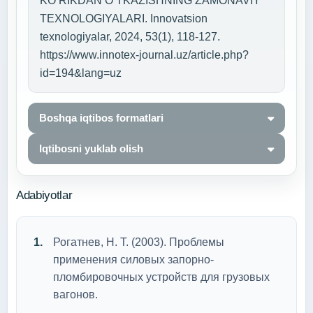
KO‘RIKDAN O‘TKAZISHNING ZAMONAVIY
TEXNOLOGIYALARI. Innovatsion
texnologiyalar, 2024, 53(1), 118-127.
https://www.innotex-journal.uz/article.php?
id=194&lang=uz
Boshqa iqtibos formatlari
Iqtibosni yuklab olish
Adabiyotlar
Рогатнев, Н. Т. (2003). Проблемы
применения силовых запорно-
пломбировочных устройств для грузовых
вагонов.