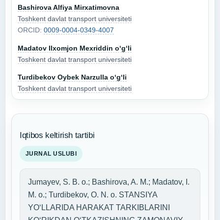
Bashirova Alfiya Mirxatimovna
Toshkent davlat transport universiteti
ORCID:
0009-0004-0349-4007
Madatov Ilxomjon Mexriddin o‘g‘li
Toshkent davlat transport universiteti
Turdibekov Oybek Narzulla o‘g‘li
Toshkent davlat transport universiteti
Iqtibos keltirish tartibi
JURNAL USLUBI
Jumayev, S. B. o.; Bashirova, A. M.; Madatov, I.
M. o.; Turdibekov, O. N. o. STANSIYA
YO‘LLARIDA HARAKAT TARKIBLARINI