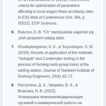
criteria for optimization of parameters
affecting to local wagon-flows at railway sites.
In E3S Web of Conferences (Vol. 264, p.
05022). EDP Sciences.
Butunov, D. B. “Ch” stansiyasida vagonlar yig
„ilish jarayonini tadqiq etish.
Khudayberganov, S. K., & Suyunbayev, S. M.
(2019). Results of application of the methods
“Sologub” and Combinator sorting in the
process of forming multi-group trains at the
sorting station. Journal of Tashkent Institute of
Railway Engineers, 15(4), 62-72.
Распутина, Д. А., Зверева, В. А., &
Власова, Н. В. (2022).
Усовершенствование/модернизация
грузовой и коммерческой работы на