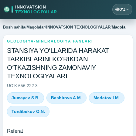
INNOVATSION
O'Z
TEXNOLOGIYALAR
Bosh sahifa
/
Maqolalar
/
INNOVATSION TEXNOLOGIYALAR
/
Maqola
GEOLOGIYA-MINERALOGIYA FANLARI
STANSIYA YO‘LLARIDA HARAKAT
TARKIBLARINI KO‘RIKDAN
O‘TKAZISHNING ZAMONAVIY
TEXNOLOGIYALARI
UO‘K 656.222.3
Jumayev S.B.
Bashirova A.M.
Madatov I.M.
Turdibekov O.N.
Referat