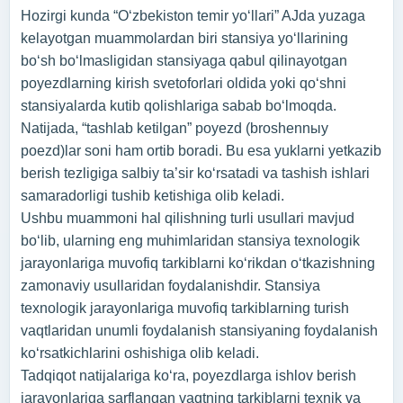
Hozirgi kunda “O‘zbekiston temir yo‘llari” AJda yuzaga
kelayotgan muammolardan biri stansiya yo‘llarining
bo‘sh bo‘lmasligidan stansiyaga qabul qilinayotgan
poyezdlarning kirish svetoforlari oldida yoki qo‘shni
stansiyalarda kutib qolishlariga sabab bo‘lmoqda.
Natijada, “tashlab ketilgan” poyezd (broshennыy
poezd)lar soni ham ortib boradi. Bu esa yuklarni yetkazib
berish tezligiga salbiy ta’sir ko‘rsatadi va tashish ishlari
samaradorligi tushib ketishiga olib keladi.
Ushbu muammoni hal qilishning turli usullari mavjud
bo‘lib, ularning eng muhimlaridan stansiya texnologik
jarayonlariga muvofiq tarkiblarni ko‘rikdan o‘tkazishning
zamonaviy usullaridan foydalanishdir. Stansiya
texnologik jarayonlariga muvofiq tarkiblarning turish
vaqtlaridan unumli foydalanish stansiyaning foydalanish
ko‘rsatkichlarini oshishiga olib keladi.
Tadqiqot natijalariga koʻra, poyezdlarga ishlov berish
jarayonlariga sarflangan vaqtning tarkiblarni texnik va