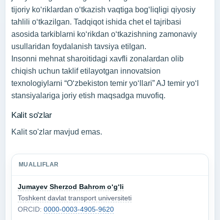
tijoriy ko‘riklardan o‘tkazish vaqtiga bog‘liqligi qiyosiy
tahlili o‘tkazilgan. Tadqiqot ishida chet el tajribasi
asosida tarkiblarni ko‘rikdan o‘tkazishning zamonaviy
usullaridan foydalanish tavsiya etilgan.
Insonni mehnat sharoitidagi xavfli zonalardan olib
chiqish uchun taklif etilayotgan innovatsion
texnologiylarni “O‘zbekiston temir yo‘llari” AJ temir yo‘l
stansiyalariga joriy etish maqsadga muvofiq.
Kalit so'zlar
Kalit so'zlar mavjud emas.
MUALLIFLAR
Jumayev Sherzod Bahrom o‘g‘li
Toshkent davlat transport universiteti
ORCID:
0000-0003-4905-9620