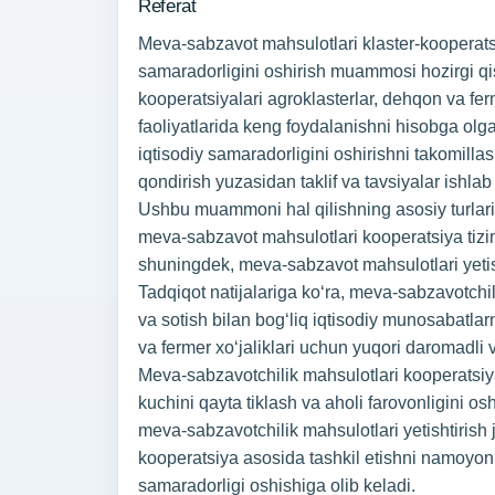
Referat
Meva-sabzavot mahsulotlari klaster-kooperatsiy
samaradorligini oshirish muammosi hozirgi qis
kooperatsiyalari agroklasterlar, dehqon va ferm
faoliyatlarida keng foydalanishni hisobga ol
iqtisodiy samaradorligini oshirishni takomill
qondirish yuzasidan taklif va tavsiyalar ishlab
Ushbu muammoni hal qilishning asosiy turlarida
meva-sabzavot mahsulotlari kooperatsiya tizim
shuningdek, meva-sabzavot mahsulotlari yetisht
Tadqiqot natijalariga koʻra, meva-sabzavotchili
va sotish bilan bogʻliq iqtisodiy munosabatlar
va fermer xoʻjaliklari uchun yuqori daromadli 
Meva-sabzavotchilik mahsulotlari kooperatsiyas
kuchini qayta tiklash va aholi farovonligini os
meva-sabzavotchilik mahsulotlari yetishtirish 
kooperatsiya asosida tashkil etishni namoyon qi
samaradorligi oshishiga olib keladi.