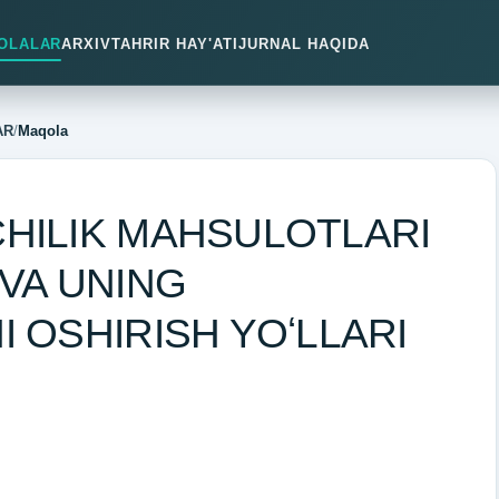
OLALAR
ARXIV
TAHRIR HAY'ATI
JURNAL HAQIDA
AR
/
Maqola
HILIK MAHSULOTLARI
VA UNING
 OSHIRISH YOʻLLARI