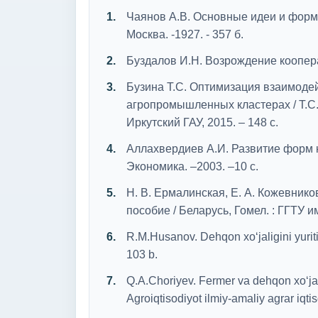
Чаянов А.В. Основные идеи и форм
Москва. -1927. - 357 б.
Буздалов И.Н. Возрождение кооперац
Бузина Т.С. Оптимизация взаимоде
агропромышленных кластерах / Т.С.
Иркутский ГАУ, 2015. – 148 с.
Аллахвердиев А.И. Развитие форм к
Экономика. –2003. –10 с.
Н. В. Ермалинская, Е. А. Кожевник
пособие / Беларусь, Гомел. : ГГТУ им
R.M.Husanov. Dehqon xo‘jaligini yuriti
103 b.
Q.A.Choriyev. Fermer va dehqon xo‘jali
Agroiqtisodiyot ilmiy-amaliy agrar iqti