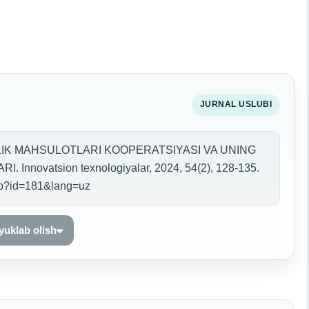
JURNAL USLUBI
ILIK MAHSULOTLARI KOOPERATSIYASI VA UNING
nnovatsion texnologiyalar, 2024, 54(2), 128-135.
php?id=181&lang=uz
 yuklab olish