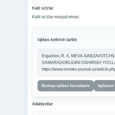
Kalit so'zlar
Kalit so'zlar mavjud emas.
Iqtibos keltirish tartibi
Ergashev, R. X. MEVA-SABZAVOTCH
SAMARADORLIGINI OSHIRISH YOʻLLARI. I
https://www.innotex-journal.uz/article.
Boshqa iqtibos formatlari
Iqtibosni
Adabiyotlar