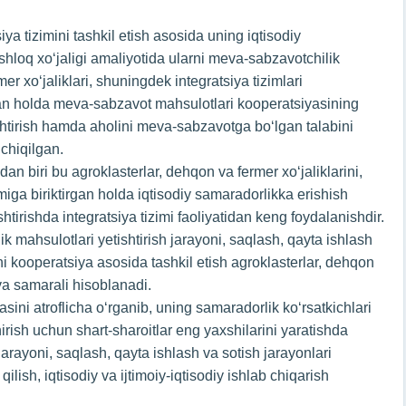
a tizimini tashkil etish asosida uning iqtisodiy
hloq xoʻjaligi amaliyotida ularni meva-sabzavotchilik
er xoʻjaliklari, shuningdek integratsiya tizimlari
gan holda meva-sabzavot mahsulotlari kooperatsiyasining
ashtirish hamda aholini meva-sabzavotga boʻlgan talabini
 chiqilgan.
n biri bu agroklasterlar, dehqon va fermer xoʻjaliklarini,
iga biriktirgan holda iqtisodiy samaradorlikka erishish
irishda integratsiya tizimi faoliyatidan keng foydalanishdir.
k mahsulotlari yetishtirish jarayoni, saqlash, qayta ishlash
ni kooperatsiya asosida tashkil etish agroklasterlar, dehqon
va samarali hisoblanadi.
ini atroflicha oʻrganib, uning samaradorlik koʻrsatkichlari
hirish uchun shart-sharoitlar eng yaxshilarini yaratishda
jarayoni, saqlash, qayta ishlash va sotish jarayonlari
lish, iqtisodiy va ijtimoiy-iqtisodiy ishlab chiqarish