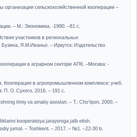
ы организации сельскохозяйственной кооперации –
ии. – М.: Экономика. -1990. –81 c.
йствия участников в региональных
 Бузина, Я.М.Иваньо. – Иркутск: Издательство
ооперации в аграрном секторе АПК. –Москва: -
ов. Кооперация в агропромышленном комплексе: учеб.
. П. О. Сухого, 2016. – 191 с.
shning ilmiy va amaliy asoslari. – T.: Cho‘lpon, 2000. –
klarini kooperatsiya jarayoniga jalb etish.
sodiy jurnal. – Toshkent. – 2017. – №1. –22-30 b.