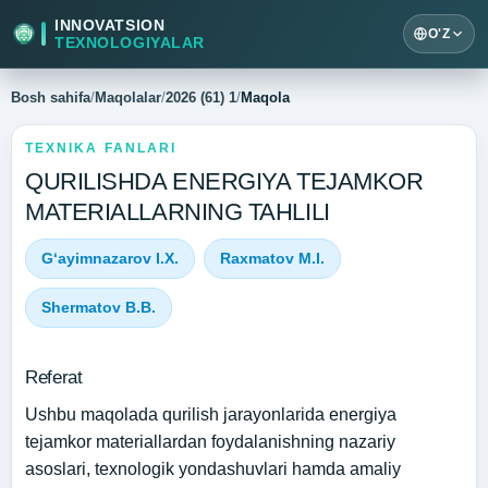
INNOVATSION
O'Z
TEXNOLOGIYALAR
Bosh sahifa
/
Maqolalar
/
2026 (61) 1
/
Maqola
TEXNIKA FANLARI
QURILISHDA ENERGIYA TEJAMKOR
MATERIALLARNING TAHLILI
G‘ayimnazarov I.X.
Raxmatov M.I.
Shermatov B.B.
Referat
Ushbu maqolada qurilish jarayonlarida energiya
tejamkor materiallardan foydalanishning nazariy
asoslari, texnologik yondashuvlari hamda amaliy