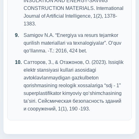
INSULATION AND ENERGY-SAVING
CONSTRUCTION MATERIALS. International
Journal of Artificial Intelligence, 1(2), 1378-
1383.
Samigov N.A. “Energiya va resurs tejamkor
qurilish materiallari va texnalogiyalar”. O‘quv
qo‘llanma. -T.: 2016, 424 bet.
Сатторов, З., & Отажонов, О. (2023). Issiqlik
elektr stansiyasi kullari asosidagi
avtoklavlanmaydigan gazkulbeton
qorishmasining reologik xossalariga “sdj - 1”
superplastifikator kimyoviy qo‘shimchasining
ta’siri. Сейсмическая безопасность зданий
и сооружений, 1(1), 190 -193.