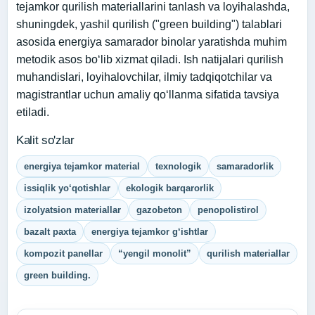
tejamkor qurilish materiallarini tanlash va loyihalashda,
shuningdek, yashil qurilish ("green building") talablari
asosida energiya samarador binolar yaratishda muhim
metodik asos bo‘lib xizmat qiladi. Ish natijalari qurilish
muhandislari, loyihalovchilar, ilmiy tadqiqotchilar va
magistrantlar uchun amaliy qo‘llanma sifatida tavsiya
etiladi.
Kalit so'zlar
energiya tejamkor material
texnologik
samaradorlik
issiqlik yo‘qotishlar
ekologik barqarorlik
izolyatsion materiallar
gazobeton
penopolistirol
bazalt paxta
energiya tejamkor g‘ishtlar
kompozit panellar
“yengil monolit”
qurilish materiallar
green building.