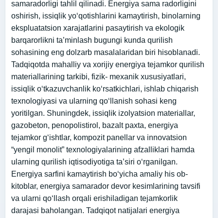
samaradorligi tahlil qilinadi. Energiya sama radorligini
oshirish, issiqlik yo‘qotishlarini kamaytirish, binolarning
ekspluatatsion xarajatlarini pasaytirish va ekologik
barqarorlikni ta’minlash bugungi kunda qurilish
sohasining eng dolzarb masalalaridan biri hisoblanadi.
Tadqiqotda mahalliy va xorijiy energiya tejamkor qurilish
materiallarining tarkibi, fizik- mexanik xususiyatlari,
issiqlik o‘tkazuvchanlik ko‘rsatkichlari, ishlab chiqarish
texnologiyasi va ularning qo‘llanish sohasi keng
yoritilgan. Shuningdek, issiqlik izolyatsion materiallar,
gazobeton, penopolistirol, bazalt paxta, energiya
tejamkor g‘ishtlar, kompozit panellar va innovatsion
“yengil monolit” texnologiyalarining afzalliklari hamda
ularning qurilish iqtisodiyotiga ta’siri o‘rganilgan.
Energiya sarfini kamaytirish bo‘yicha amaliy his ob-
kitoblar, energiya samarador devor kesimlarining tavsifi
va ularni qo‘llash orqali erishiladigan tejamkorlik
darajasi baholangan. Tadqiqot natijalari energiya