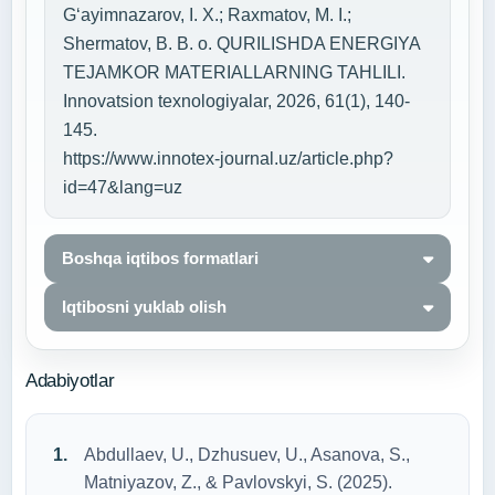
G‘ayimnazarov, I. X.; Raxmatov, M. I.;
Shermatov, B. B. o. QURILISHDA ENERGIYA
TEJAMKOR MATERIALLARNING TAHLILI.
Innovatsion texnologiyalar, 2026, 61(1), 140-
145.
https://www.innotex-journal.uz/article.php?
id=47&lang=uz
Boshqa iqtibos formatlari
Iqtibosni yuklab olish
Adabiyotlar
Abdullaev, U., Dzhusuev, U., Asanova, S.,
Matniyazov, Z., & Pavlovskyi, S. (2025).