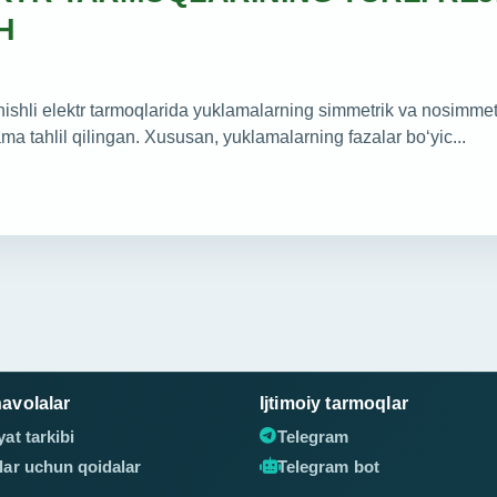
H
ishli elektr tarmoqlarida yuklamalarning simmetrik va nosimmetr
 tahlil qilingan. Xususan, yuklamalarning fazalar bo‘yic...
avolalar
Ijtimoiy tarmoqlar
yat tarkibi
Telegram
flar uchun qoidalar
Telegram bot