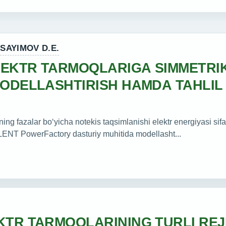
,
SAYIMOV D.E.
ELEKTR TARMOQLARIGA SIMMETRI
MODELLASHTIRISH HAMDA TAHLIL 
ing fazalar bo‘yicha notekis taqsimlanishi elektr energiyasi sifat
ILENT PowerFactory dasturiy muhitida modellasht...
KTR TARMOQLARINING TURLI REJ