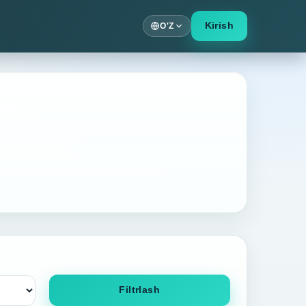
Kirish
O'Z
Filtrlash