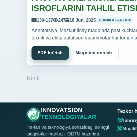
ISROFLARINI TAHLIL ETIS
130-137
247
18 Jun, 2025
TEXNIKA FANLARI
Annotatsiya. Mazkur ilmiy maqolada past kuchlan
texnik va ekspluatatsion muammolar har tomonlama
PDF ko'rish
Maqolani ochish
1-2 / 2
INNOVATSION
Tezkor h
TEXNOLOGIYALAR
Tahriri
Ilm-fan va texnologiya sohasidagi so'nggi
Mualli
tadqiqotlar markazi. QDTU huzurida.