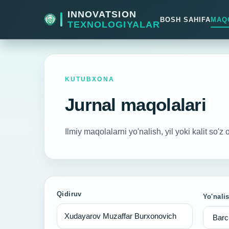
INNOVATSION
BOSH SAHIFA
MAQ
TEXNOLOGIYALAR
KUTUBXONA
Jurnal maqolalari
Ilmiy maqolalarni yo'nalish, yil yoki kalit so'z 
Qidiruv
Yo'nali