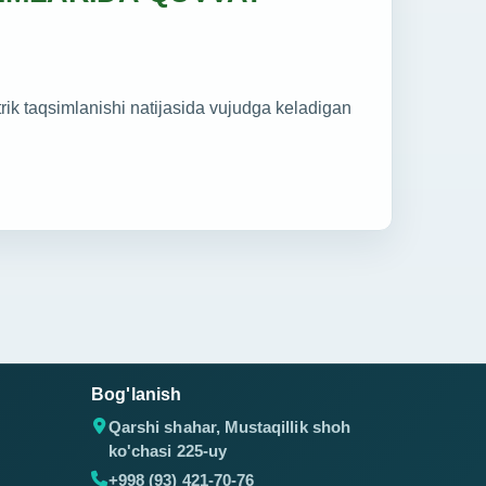
ik taqsimlanishi natijasida vujudga keladigan
Bog'lanish
Qarshi shahar, Mustaqillik shoh
ko'chasi 225-uy
+998 (93) 421-70-76