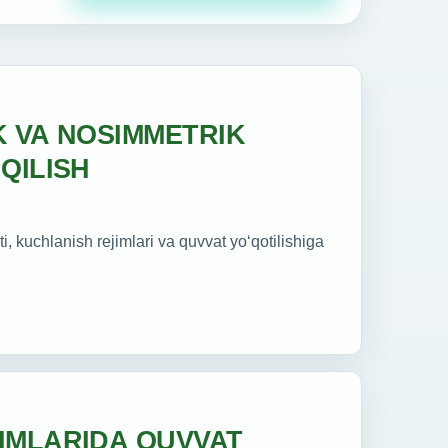
K VA NOSIMMETRIK
QILISH
i, kuchlanish rejimlari va quvvat yo‘qotilishiga
IMLARIDA QUVVAT