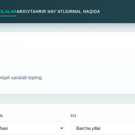
OLALAR
ARXIV
TAHRIR HAY'ATI
JURNAL HAQIDA
orqali saralab toping.
sh
Yil