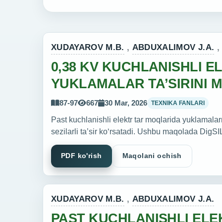
XUDAYAROV M.B.
,
ABDUXALIMOV J.A.
0,38 KV KUCHLANISHLI 
YUKLAMALAR TA’SIRINI 
87-97
667
30 Mar, 2026
TEXNIKA FANLARI
Past kuchlanishli elektr tar moqlarida yuklamalarn
sezilarli ta’sir ko‘rsatadi. Ushbu maqolada DigS
PDF ko'rish
Maqolani ochish
XUDAYAROV M.B.
,
ABDUXALIMOV J.A.
PAST KUCHLANISHLI ELE