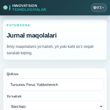
INNOVATSION
O'Z
TEXNOLOGIYALAR
KUTUBXONA
Jurnal maqolalari
Ilmiy maqolalarni yo'nalish, yil yoki kalit so'z orqali
saralab toping.
Qidiruv
Yo'nalish