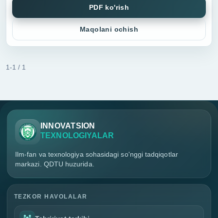
PDF ko'rish
to‘liq integrat s...
Maqolani ochish
1-1 / 1
INNOVATSION
TEXNOLOGIYALAR
Ilm-fan va texnologiya sohasidagi so'nggi tadqiqotlar
markazi. QDTU huzurida.
TEZKOR HAVOLALAR