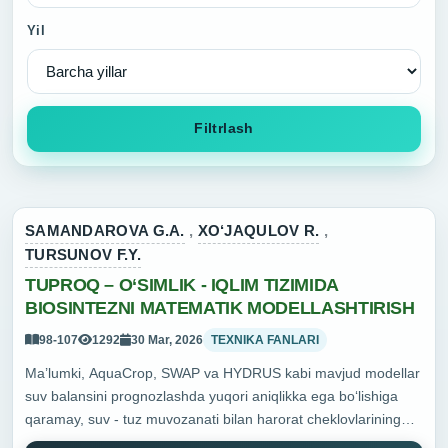
Yil
Filtrlash
SAMANDAROVA G.A.
,
XO‘JAQULOV R.
,
TURSUNOV F.Y.
TUPROQ – O‘SIMLIK - IQLIM TIZIMIDA
BIOSINTEZNI MATEMATIK MODELLASHTIRISH
98-107
1292
30 Mar, 2026
TEXNIKA FANLARI
Ma’lumki, AquaCrop, SWAP va HYDRUS kabi mavjud modellar
suv balansini prognozlashda yuqori aniqlikka ega bo‘lishiga
qaramay, suv - tuz muvozanati bilan harorat cheklovlarining
ildiz o‘sishiga ta’siri o‘rtasidagi o‘zaro bog‘liqlikni yetarlicha