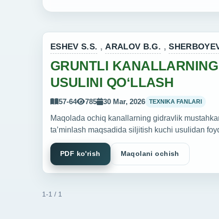
ESHEV S.S.
,
ARALOV B.G.
,
SHERBOYEV
GRUNTLI KANALLARNING 
USULINI QO‘LLASH
57-64
785
30 Mar, 2026
TEXNIKA FANLARI
Maqolada ochiq kanallarning gidravlik mustahkam 
taʼminlash maqsadida siljitish kuchi usulidan foydal
PDF ko'rish
Maqolani ochish
1-1 / 1