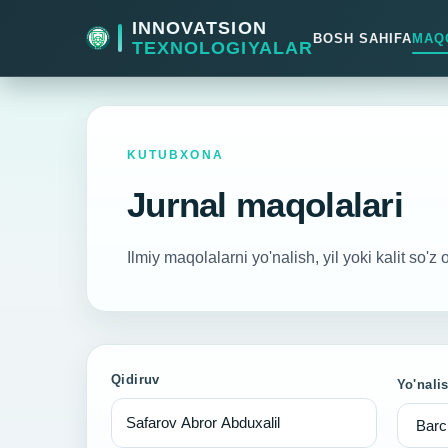
INNOVATSION
BOSH SAHIFA
MAQ
TEXNOLOGIYALAR
KUTUBXONA
Jurnal maqolalari
Ilmiy maqolalarni yo'nalish, yil yoki kalit so'z 
Qidiruv
Yo'nali