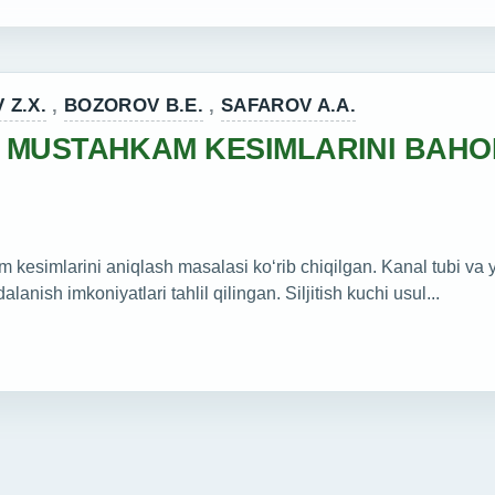
 Z.X.
,
BOZOROV B.E.
,
SAFAROV A.A.
MUSTAHKAM KESIMLARINI BAHOL
kesimlarini aniqlash masalasi koʻrib chiqilgan. Kanal tubi va y
anish imkoniyatlari tahlil qilingan. Siljitish kuchi usul...