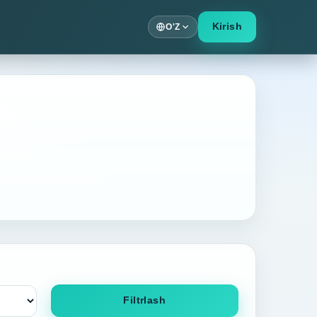
Kirish
O'Z
Filtrlash