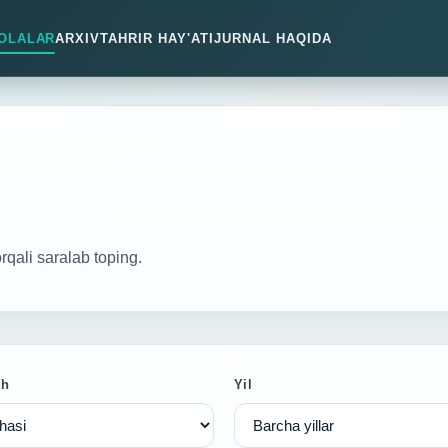
OLALAR
ARXIV
TAHRIR HAY'ATI
JURNAL HAQIDA
orqali saralab toping.
sh
Yil