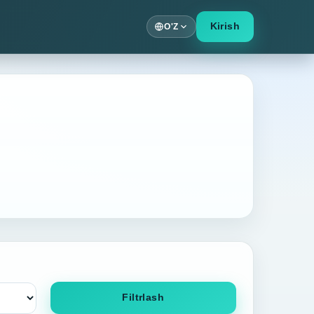
Kirish
O'Z
Filtrlash