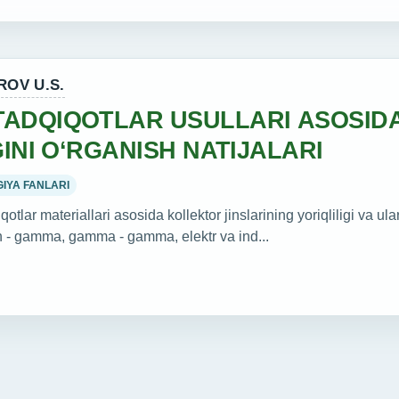
OV U.S.
TADQIQOTLAR USULLARI ASOSID
GINI O‘RGANISH NATIJALARI
IYA FANLARI
lar materiallari asosida kollektor jinslarining yoriqliligi va ular
tron - gamma, gamma - gamma, elektr va ind...