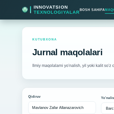
INNOVATSION
BOSH SAHIFA
MAQ
TEXNOLOGIYALAR
KUTUBXONA
Jurnal maqolalari
Ilmiy maqolalarni yo'nalish, yil yoki kalit so'z 
Qidiruv
Yo'nali