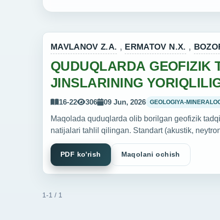
MAVLANOV Z.A.
,
ERMATOV N.X.
,
BOZOR
QUDUQLARDA GEOFIZIK 
JINSLARINING YORIQLILI
16-22
306
09 Jun, 2026
GEOLOGIYA-MINERALOG
Maqolada quduqlarda olib borilgan geofizik tadqiqot
natijalari tahlil qilingan. Standart (akustik, ney
PDF ko'rish
Maqolani ochish
1-1 / 1