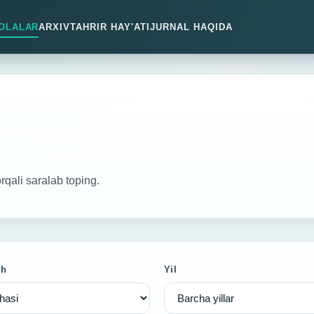
OLALAR
ARXIV
TAHRIR HAY'ATI
JURNAL HAQIDA
orqali saralab toping.
sh
Yil