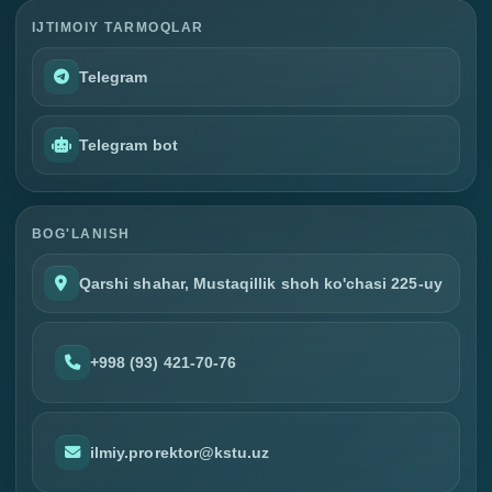
IJTIMOIY TARMOQLAR
Telegram
Telegram bot
BOG'LANISH
Qarshi shahar, Mustaqillik shoh ko'chasi 225-uy
+998 (93) 421-70-76
ilmiy.prorektor@kstu.uz