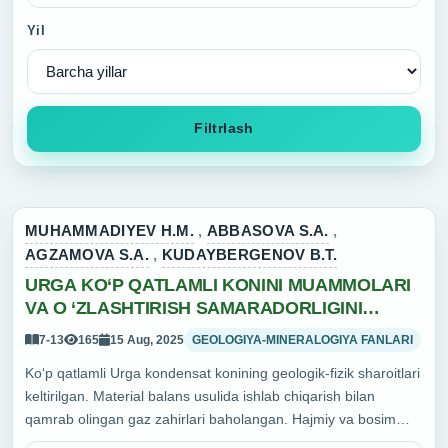
Yil
Filtrlash
MUHAMMADIYEV H.M.
,
ABBASOVA S.A.
,
AGZAMOVA S.A.
,
KUDAYBERGENOV B.T.
URGA KO‘P QATLAMLI KONINI MUAMMOLARI
VA O ‘ZLASHTIRISH SAMARADORLIGINI
OSHIRISH YO‘LLARI
7-13
165
15 Aug, 2025
GEOLOGIYA-MINERALOGIYA FANLARI
Ko‘p qatlamli Urga kondensat konining geologik-fizik sharoitlari
keltirilgan. Material balans usulida ishlab chiqarish bilan
qamrab olingan gaz zahirlari baholangan. Hajmiy va bosim
tushishi usullarida hisoblangan taqqoslash orqali konni