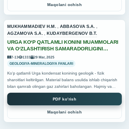
Maqolani ochish
ishlatish samaradorlig...
MUKHAMMADIEV H.M.
,
ABBASOVA S.A.
,
AGZAMOVA S.A.
,
KUDAYBERGENOV B.T.
URGA KO‘P QATLAMLI KONINI MUAMMOLARI
VA O‘ZLASHTIRISH SAMARADORLIGINI
OSHIRISH YO‘LLARI
7-13
1333
29 Mar, 2025
GEOLOGIYA-MINERALOGIYA FANLARI
Ko‘p qatlamli Urga kondensat konining geologik - fizik
sharoitlari keltirilgan. Material balans usulida ishlab chiqarish
bilan qamrab olingan gaz zahirlari baholangan. Hajmiy va
bosim tushishi usullarida hisoblangan taqqoslash orqali konni
PDF ko'rish
ishlatish samaradorl...
Maqolani ochish