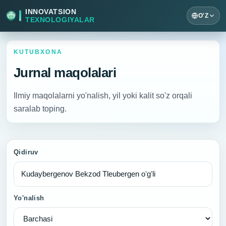
INNOVATSION
O'Z
TEXNOLOGIYALAR
KUTUBXONA
Jurnal maqolalari
Ilmiy maqolalarni yo'nalish, yil yoki kalit so'z orqali
saralab toping.
Qidiruv
Yo'nalish