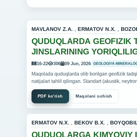
MAVLANOV Z.A.
,
ERMATOV N.X.
,
BOZOR
QUDUQLARDA GEOFIZIK 
JINSLARINING YORIQLILI
16-22
306
09 Jun, 2026
GEOLOGIYA-MINERALOG
Maqolada quduqlarda olib borilgan geofizik tadqiqot
natijalari tahlil qilingan. Standart (akustik, ney
PDF ko'rish
Maqolani ochish
ERMATOV N.X.
,
BEKOV B.X.
,
BOYQOBIL
QUDUQLARGA KIMYOVIY I