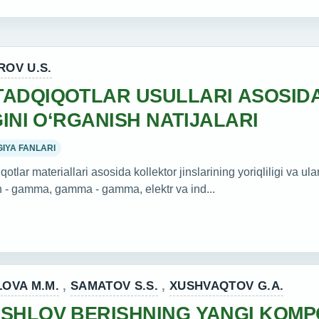
OV U.S.
TADQIQOTLAR USULLARI ASOSID
GINI O‘RGANISH NATIJALARI
IYA FANLARI
lar materiallari asosida kollektor jinslarining yoriqliligi va ular
tron - gamma, gamma - gamma, elektr va ind...
OVA M.M.
,
SAMATOV S.S.
,
XUSHVAQTOV G.A.
SHLOV BERISHNING YANGI KOMPO