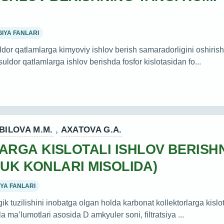
IYA FANLARI
 qatlamlarga kimyoviy ishlov berish samaradorligini oshirish ma
uldor qatlamlarga ishlov berishda fosfor kislotasidan fo...
ILOVA M.M.
,
AXATOVA G.A.
RGA KISLOTALI ISHLOV BERISHN
RUK KONLARI MISOLIDA)
YA FANLARI
tuzilishini inobatga olgan holda karbonat kollektorlarga kislota
a ma’lumotlari asosida D amkyuler soni, filtratsiya ...