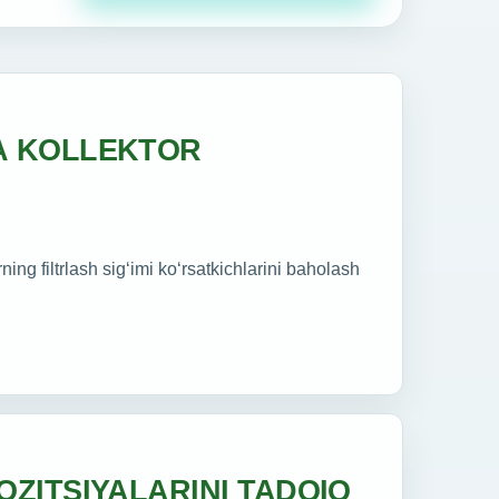
A KOLLEKTOR
ning filtrlash sig‘imi ko‘rsatkichlarini baholash
ZITSIYALARINI TADQIQ