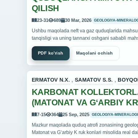
QILISH
23-31
689
30 Mar, 2026
GEOLOGIYA-MINERALOG
Ushbu maqolada neft va gaz quduqlarida mahsuldor
tanqisligi va uning tannarxi oshgani sababli mahs
PDF ko'rish
Maqolani ochish
ERMATOV N.X.
,
SAMATOV S.S.
,
BOYQOB
KARBONAT KOLLEKTORLA
(MATONAT VA G‘ARBIY K
7-15
364
25 Sep, 2025
GEOLOGIYA-MINERALOGI
Mazkur maqolada quduq atrofi zonasining geologik 
Matonat va G‘arbiy K ruk konlari misolida real dal