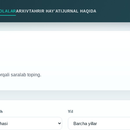
OLALAR
ARXIV
TAHRIR HAY'ATI
JURNAL HAQIDA
orqali saralab toping.
sh
Yil