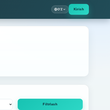
Kirish
O'Z
Filtrlash