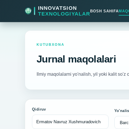
INNOVATSION
BOSH SAHIFA
MAQ
TEXNOLOGIYALAR
KUTUBXONA
Jurnal maqolalari
Ilmiy maqolalarni yo'nalish, yil yoki kalit so'z 
Qidiruv
Yo'nali