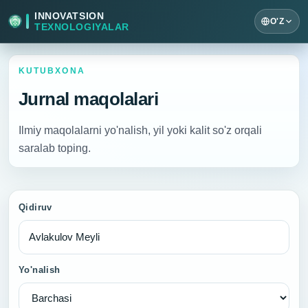
INNOVATSION
O'Z
TEXNOLOGIYALAR
KUTUBXONA
Jurnal maqolalari
Ilmiy maqolalarni yo'nalish, yil yoki kalit so'z orqali
saralab toping.
Qidiruv
Yo'nalish