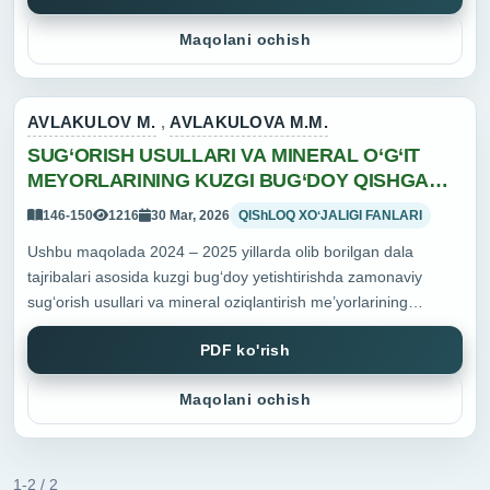
Maqolani ochish
AVLAKULOV M.
,
AVLAKULOVA M.M.
SUG‘ORISH USULLARI VA MINERAL O‘G‘IT
MEYORLARINING KUZGI BUG‘DOY QISHGA
CHIDAMLILIGIGA TAʼSIRI
146-150
1216
30 Mar, 2026
QIShLOQ XOʻJALIGI FANLARI
Ushbu maqolada 2024 – 2025 yillarda olib borilgan dala
tajribalari asosida kuzgi bug‘doy yetishtirishda zamonaviy
sug‘orish usullari va mineral oziqlantirish me’yorlarining
o‘simlikning o‘sishi, rivojlanishi hamda hosildorligiga ta’siri
PDF ko'rish
batafsil o‘rganildi. Ta...
Maqolani ochish
1-2 / 2