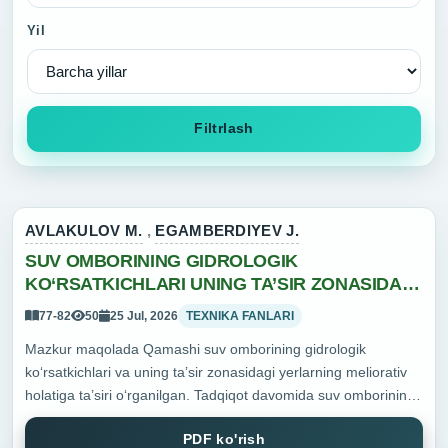
Yil
Filtrlash
AVLAKULOV M.
,
EGAMBERDIYEV J.
SUV OMBORINING GIDROLOGIK
KO‘RSATKICHLARI UNING TA’SIR ZONASIDAGI
YERLAR MELIORATIV HOLATIGA TA’SIRINI
77-82
50
25 Jul, 2026
TEXNIKA FANLARI
O‘RGANISH (QASHQADARYO VILOYATI
Mazkur maqolada Qamashi suv omborining gidrologik
QAMASHI SUV OMBORI MISOLIDA)
ko‘rsatkichlari va uning ta’sir zonasidagi yerlarning meliorativ
holatiga ta’siri o‘rganilgan. Tadqiqot davomida suv omborining
suv sathi, suv hajmi, sizot suvlarining chuqurligi hamda
PDF ko'rish
yerlarning sho‘rlanish da...