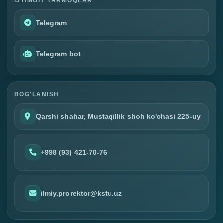
IJTIMOIY TARMOQLAR
Telegram
Telegram bot
BOG'LANISH
Qarshi shahar, Mustaqillik shoh ko'chasi 225-uy
+998 (93) 421-70-76
ilmiy.prorektor@kstu.uz