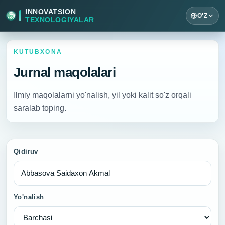
INNOVATSION
O'Z
TEXNOLOGIYALAR
KUTUBXONA
Jurnal maqolalari
Ilmiy maqolalarni yo'nalish, yil yoki kalit so'z orqali
saralab toping.
Qidiruv
Yo'nalish