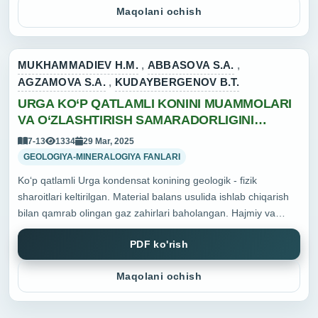
Maqolani ochish
ishlatish samaradorlig...
MUKHAMMADIEV H.M.
,
ABBASOVA S.A.
,
AGZAMOVA S.A.
,
KUDAYBERGENOV B.T.
URGA KO‘P QATLAMLI KONINI MUAMMOLARI
VA O‘ZLASHTIRISH SAMARADORLIGINI
OSHIRISH YO‘LLARI
7-13
1334
29 Mar, 2025
GEOLOGIYA-MINERALOGIYA FANLARI
Ko‘p qatlamli Urga kondensat konining geologik - fizik
sharoitlari keltirilgan. Material balans usulida ishlab chiqarish
bilan qamrab olingan gaz zahirlari baholangan. Hajmiy va
bosim tushishi usullarida hisoblangan taqqoslash orqali konni
PDF ko'rish
ishlatish samaradorl...
Maqolani ochish