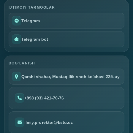
IJTIMOIY TARMOQLAR
Telegram
Telegram bot
BOG'LANISH
Qarshi shahar, Mustaqillik shoh ko'chasi 225-uy
+998 (93) 421-70-76
ilmiy.prorektor@kstu.uz