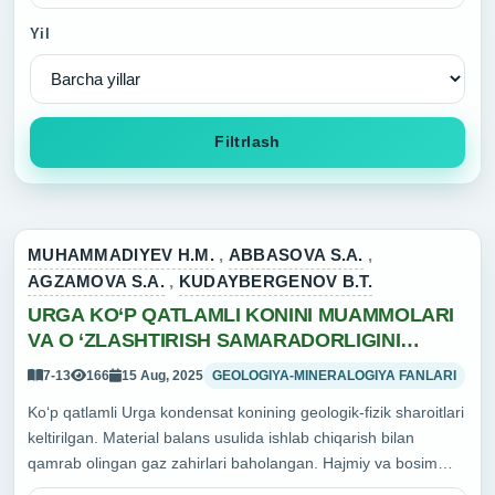
Yil
Filtrlash
MUHAMMADIYEV H.M.
,
ABBASOVA S.A.
,
AGZAMOVA S.A.
,
KUDAYBERGENOV B.T.
URGA KO‘P QATLAMLI KONINI MUAMMOLARI
VA O ‘ZLASHTIRISH SAMARADORLIGINI
OSHIRISH YO‘LLARI
7-13
166
15 Aug, 2025
GEOLOGIYA-MINERALOGIYA FANLARI
Ko‘p qatlamli Urga kondensat konining geologik-fizik sharoitlari
keltirilgan. Material balans usulida ishlab chiqarish bilan
qamrab olingan gaz zahirlari baholangan. Hajmiy va bosim
tushishi usullarida hisoblangan taqqoslash orqali konni